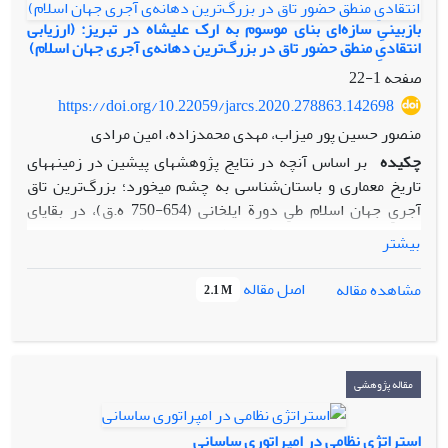
بازبینیِ سازه‌ای بنای موسوم به ارک علیشاه در تبریز: (ارزیابی
انتقادیِ منطق حضور تاق در بزرگ‌ترین دهانه‌ی آجری جهان اسلام)
صفحه
1-22
https://doi.org/10.22059/jarcs.2020.278863.142698
منصور حسین پور میزاب، مهدی محمدزاده، امین مرادی
چکیده
بر اساس آنچه در نتایج پژوهش­های پیشین در زمینه­های
تاریخ معماری و باستان‌شناسی به چشم می­خورد؛ بزرگ‌ترین تاق
آجریِ جهان اسلام طیِ دورة ایلخانی (654-750 ه.ق)، در بقایای
امروزیِ منسوب به علیشاه جیلانی وزیر سلطان محمد خدابنده
بیشتر
اولجایتو و در شهر تبریز اجرا شده است. در پژوهش پیشرو با
اثبات ضعف سازه‌ای حجم معماریِ منسوب به علیشاه جهت اجرای
اصل مقاله
مشاهده مقاله
2.1 M
چنان تاق عظیمی در دهانه‌ای نزدیک به سی متر، ضمن آنکه نتایج
مطالعات پیشین مورد تردید واقع شده است، عدم انطباق بقایای
معماری امروزی با مسجد اشاره شده در متون تاریخی تأیید شده
است. بدین ترتیب پس از پاسخ‌دهی به این مسئله که آیا حجم
مقاله پژوهشی
آجری منسوب به علیشاه جیلانی قابلیت اجرای چنان تاقی را داشته
است یا خیر، ضمن آنالیز استاتیکی و تحلیل مشخصات سازه‌ای
استراتژی نظامی در امپراتوری ساسانی