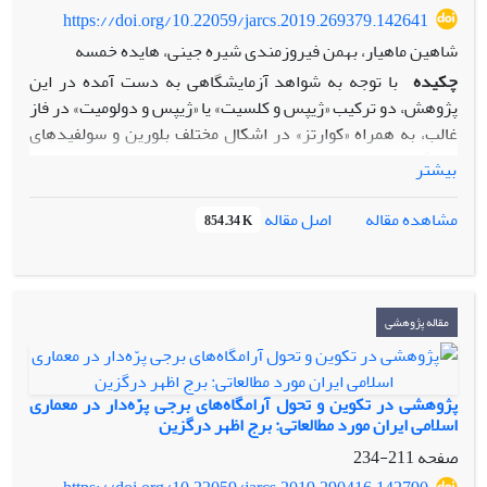
https://doi.org/10.22059/jarcs.2019.269379.142641
شاهین ماهیار، بهمن فیروزمندی شیره جینی، هایده خمسه
چکیده
با توجه به شواهد آزمایشگاهی به دست آمده در این
پژوهش، دو ترکیب «ژیپس و کلسیت» یا «ژیپس و دولومیت» در فاز
غالب، به همراه «کوارتز» در اشکال مختلف بلورین و سولفیدهای
چندگانه فلزی و ترکیبات سیلیکاته در فازهای کم اهمیت‌تر،
بیشتر
ساختار کلی ملات در نمونه‌های مختلف جغرافیایی مربوط به دوره
ساسانی را تشکیل می‌دهند. در این بررسی، آنالیز ملات قلعه‌های
اصل مقاله
مشاهده مقاله
854.34 K
شاخص شرق مازندران و برج مقبره‌های سه‌گانه «لاجیم»، «رسکت»
و «رادکان» غربی با روش XRD مد نظر قرار گرفتند. هر سه این
برج‌ها در قرن چهارم هجری ساخته شده‌اند اما در مورد تاریخ
ساخت غالب قلعه‌ها اطلاعات دقیقی در میان نیست. با توجه به
مقاله پژوهشی
زمان ساخت دقیق برج مقبره‌ها و مشابهت ترکیب ملات آن‌ها با
قلعه‌های ورازان، حمام و کنگلو از یکسو و تشابه این ساختار با
نمونه ملات‌های شاخص دوره ساسانی از سوی دیگر، می‌توان
پژوهشی در تکوین و تحول آرامگاه‌های برجی پرّه‌دار در معماری
فرآیند تهیه ملات از سنگ گچ خام از دوره ساسانی تا اوایل دوران
اسلامی ایران مورد مطالعاتی: برج اظهر درگزین
اسلامی در مازندران را بدون تغییر دانست و این نمونه‌ها را به
صفحه
211-234
دوران گذار به سوی استفاده از ملات‌های جدیدتر منتسب کرد.