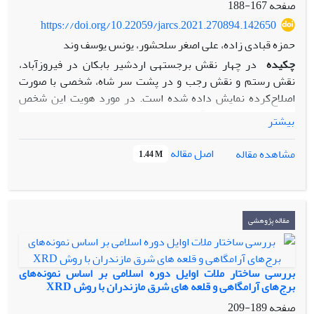
صفحه
167-188
آهن از تحولات فلزگری مس در ایران بوده است. بر اساس نتایج
https://doi.org/10.22059/jarcs.2021.270894.142650
ایران را می‌توان یکی از نواحی پیشرو و مهم در شکل‌گیری و
حمزه قبادی زاده، علی اصغر سلحشور، یونس یوسف وند
توسعه فلزگری آلیاژهای مس در دوران پیش از تاریخ دانست
چکیده
در چهار نقش ­برجسته­ی اردشیر بابکان در فیروزآباد،
نقش رستم و نقش رجب و در پشت سر شاه، شخصی با صورت
اصلاح‌کرده نمایش داده شده است. در مورد هویت این شخص
نظرات مختلفی ارائه گردیده که با عناوین مختلفی چون خواجه­ی
بیشتر
مگسپران، خدمتکار یا محافظ شاه از او یاد شده است. مقایسه­ی این
نوع شمایل­نگاری با آنچه که از نمونه­های مشابه پیش از حکومت
اصل مقاله
مشاهده مقاله
1.44 M
ساسانی در ایران زمان هخامنشی و آشور بر جای مانده نشان می­
دهد که تراشیدن ریش یکی از سنت‌های رایج در میان روحانیون
بلند پایه بوده که به احتمال در ادوار بعد خصوصاً دوره­ی ساسانی
نیز تداوم داشته است. علاوه بر این، بر اساس بررسی برخی
مقاله پژوهشی
نشانه­های موجود و تحلیل روایت­های تاریخی، احتمال تعلق نقش
شخص مذکور به فردی غیر از خانواده­ی سلطنتی وجود دارد.
بررسی ساختار ملات اوایل دوره اسلامی بر اساس نمونه‌های
برج‌های آرامگاهی و قلعه های شرق مازندران با روش XRD
صفحه
189-209