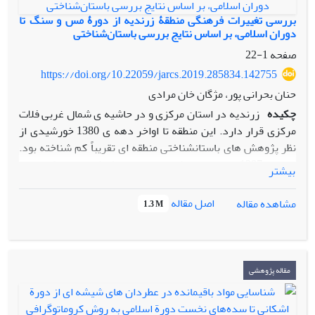
بررسی تغییرات فرهنگی منطقۀ زرندیه از دورۀ مس و سنگ تا
دوران اسلامی، بر اساس نتایج بررسی باستان‌شناختی
صفحه
1-22
https://doi.org/10.22059/jarcs.2019.285834.142755
حنان بحرانی پور، مژگان خان مرادی
چکیده
زرندیه در استان مرکزی و در حاشیه­ ی شمال غربی فلات
مرکزی قرار دارد. این منطقه تا اواخر دهه­ ی 1380 خورشیدی از
نظر پژوهش­ های باستان­شناختی منطقه ­ای تقریباً کم ­شناخته بود.
در سال1387 بررسی این شهرستان با هدف شناسایی مکان­ های
بیشتر
باستانی، شناسایی عوامل تأثیرگذار در شکل­گیری استقرارها و
برهمکنش­ های فرهنگی با مناطق هم­جوار صورت گرفت. تعداد،
اصل مقاله
مشاهده مقاله
1.3 M
نوع و وسعت محوطه ­ها، ارتباط زمانی و مکانی بین استقرارها، بسط
و گسست استقرارها در دوران مختلف از جمله پرسش‌های
بنیادین این برنامه­ی میدانی بود. در نتیجه­ی این بررسی که هم
دشت و هم مناطق کوهستانی را در بر می­ گرفت، 99 اثر تاریخی که
مقاله پژوهشی
به دوره­ی مس و سنگ تا دوران اسلامی متأخر قابل تاریخ گذاری
هستند، شناسایی گردید. این آثار شامل محوطه ­های بزرگ، تپه،