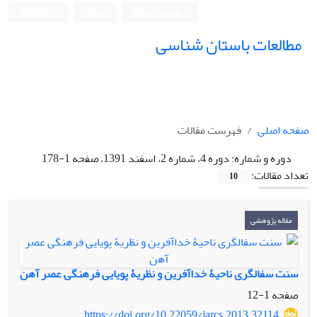
ورود به سامانه
ثبت نام
English
مطالعات باستان شناسی
صفحه اصلی
فهرست مقالات
دوره و شماره:
دوره 4، شماره 2، اسفند 1391، صفحه 1-178
تعداد مقالات:
10
مقاله پژوهشی
سنت سفالگری ناحیۀ خداآفرین و نظریۀ پویایی فرهنگی عصر آهن
صفحه
1-12
https://doi.org/10.22059/jarcs.2013.32114