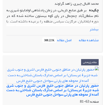
محمد اقبال چهری، زاهد گراوند
اصلی این پژوهش، معرفی فرهنگ کورگان، گونه‌شناسی سفال­ها
چکیده
بر طبق منابع تاریخی، در زمان پادشاهی اولجایتو شهری به
وگاهنگاری نسبی آنها بر طبق مجموعه سفال­های به دست آمده
نام سلطان‌آباد چمچمال در پای کوه بیستون ساخته شده که در
ازکورگان­های جعفرآباد است که از فراوان‌ترین داده­های این قبور و
دوره ایلخانیان، مرکزیت سیاسی منطقه را برعهده داشته است. با
یکی از مهم­ترین شواهد و مدارک باستان­شناسی است.
وجود مطالعات و تحقیقات باستان‌شناسی که در منطقه انجام گرفته،
بیشتر
تاکنون محل دقیق این شهر مهم در پرده‌ای از ابهام باقی مانده و
هنوزبحث مکان‌یابی سلطان‌آباد چمچمال به عنوان یکی از مشکلات
اصل مقاله
مشاهده مقاله
308.22 K
مطرح شده در باستان‌شناسی منطقه وجود دارد. در این مقاله،
نخست با بهره‌گیری از منابع مکتوب تاریخی، موقعیت مکانی
سلطان‌آباد چمچمال مشخص شده است. سپس ما با استفاده از
بررسی‌های دقیق باستان‌شناسی و اطلاعات زبان‌شناسی منطقه (در
مقاله پژوهشی
رابطة با وجه تسمیه محوطه‌ها) و تحلیل مجموع داده‌های به دست
آمده، مشخص نمودیم که تپه هله‌بگ، در پای کوه بیستون، در
واقع همان سلطان‌آباد چمچمال است که تاکنون از چشم سایر
محققان دور مانده بود.
حضور پارتیان در مناطق جنوبی خلیج فارس (شرق و جنوب شرق
شبه جزیرۀ عربستان) بر اساس مدارک باستان شناختی به دست
آمده از محوطه های پارتی سواحل جنوبی خلیج فارس
صفحه
63-81