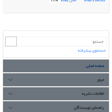
1.1 M
1384 خورشیدی و در جریان یک برنامه ساماندهی و مستندنگاری
دقیق که با همکاری بنیاد پژوهشی پارسه پاسارگاد انجام شد،
شواهدی مسلم بدست آید که ثابت می‌کرد که طرح نخستین ارائه
شده برای پلکان آن نیازمند تغییراتی است که در نوشتار حاضر به
طور مفصل به همراه دلایل و مستندات لازم به آن پرداخته شده
است.
جستجوی پیشرفته
صفحه اصلی
مرور
اطلاعات نشریه
راهنمای نویسندگان