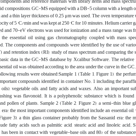
omponents and reference materials with library items and mass spectru
y acid compositions, GC-MS equipped with a DB-5 column with a length 
 and a thin layer thickness of 0.25 μm was used. The oven temperature
locity of 5 °C/min and was kept at 250 °C for 10 minutes. Helium carrier g
ed and 70-eV electrons was used for ionization and a mass range was f
 the essential oil using gas chromatography coupled with mass spec
ed. The components and compounds were identified by the use of vario
T) and retention index (RI), study of mass spectrum and comparing the
asic data in the GC-MS database by Xcalibur Software. The relative 
ential oil was obtained according to the area under the curve in the GC
ollowing results were obtained:Sample 1 (Table 1, Figure 1), the perfu
 important compounds identified in container No. 1 including the paraf
oils), vegetable oils, and fatty acids and waxes. Also, an important su
shing was flavonoid. It is a polyphenolic substance which is found i
nd pollen of plants. Sample 2 (Table 2, Figure 2), a semi-thin blue gl
era: the most important components identified include an essential oil,
Figure 3), a thin glass container probably from the Sassanid era: the 
de fatty acids such as palmitic acid, stearic acid and linoleic acid. 
er has been in contact with vegetable-base oils and 80% of the substances