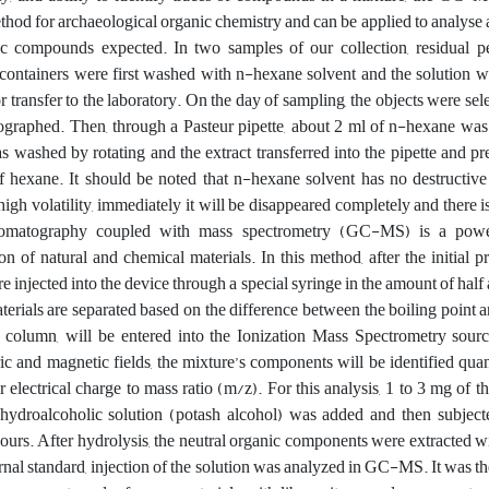
 method for archaeological organic chemistry and can be applied to analyse
nic compounds expected. In two samples of our collection, residual 
he containers were first washed with n-hexane solvent and the solution w
r transfer to the laboratory. On the day of sampling, the objects were sel
raphed. Then, through a Pasteur pipette, about 2 ml of n-hexane was 
s washed by rotating and the extract transferred into the pipette and pr
f hexane. It should be noted that n-hexane solvent has no destructive
high volatility, immediately it will be disappeared completely and there is
hromatography coupled with mass spectrometry (GC-MS) is a power
on of natural and chemical materials. In this method, after the initial pr
 injected into the device through a special syringe in the amount of half a
aterials are separated based on the difference between the boiling point a
 column, will be entered into the Ionization Mass Spectrometry sourc
ic and magnetic fields, the mixture’s components will be identified quan
ir electrical charge to mass ratio (m/z). For this analysis, 1 to 3 mg of 
droalcoholic solution (potash alcohol) was added and then subjecte
 hours. After hydrolysis, the neutral organic components were extracted 
ernal standard, injection of the solution was analyzed in GC-MS. It was th