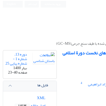
ورود به سامانه
ثبت نام
English
 با طیف سنج جرمی(GC-MS)
‌های نخست دورة اسلامی
دوره 13،
شماره 1 -
شماره پیاپی 25
بهار 1400
صفحه
23-40
4
اد ابراهیمی
فایل ها
XML
اصل مقاله
1.02 M