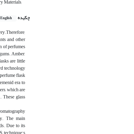
y Materials,
چکیده
English
ry.Therefore,
nts and other
on of perfumes
t gums. Amber,
ks are little
ard technology
 perfume flask
aemenid era to
ners, which are
a. These glass
hromatography
ity. The main
ds. Due to its
MS technique's