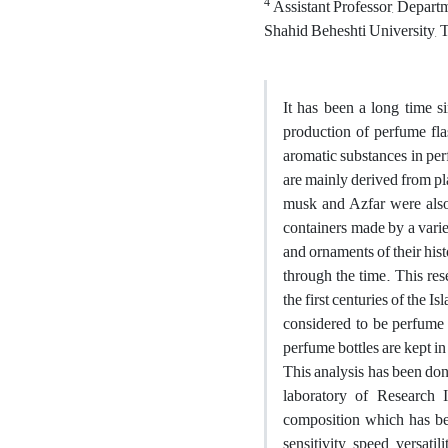
4
Assistant Professor, Departm
Shahid Beheshti University, T
It has been a long time s
production of perfume fla
aromatic substances in per
are mainly derived from pl
musk and Azfar were also 
containers made by a varie
and ornaments of their hist
through the time. This res
the first centuries of the I
considered to be perfume b
perfume bottles are kept i
This analysis has been do
laboratory of Research 
composition which has been
sensitivity, speed, versat