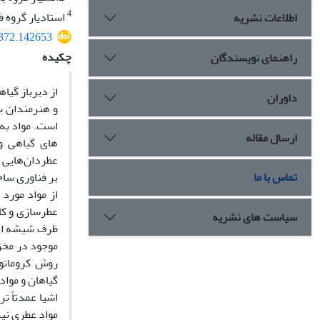
4
استادیار گروه ف
اطلاعات نشریه
1372.142653
چکیده
راهنمای نویسندگان
از دیرباز گیا
داوران
و هنرمندان بو
ارسال مقاله
های گیاهی و 
عطردان‌هایی ک
تماس با ما
بر فناوری ساخ
از مواد مورد
عطرسازی و کا
سیاست های نشریه
ظرف شیشه­ ای
موجود در مخزن
گیاهان و مواد
اشیا عمدتاً 
مواد عطری نی