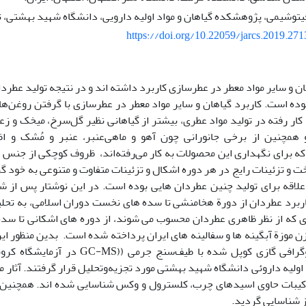
یتوشیمی، پژوهشکده گیاهان و مواد اولیه دارویی، دانشگاه شهید بهشتی، ته
https://doi.org/10.22059/jarcs.2019.27
هان و سایر مواد معطر در عطرسازی کاربرد داشته­ اند و در نتیجه ‌تولید عطر
ده است. کاربرد گیاهان و سایر مواد معطر در عطرسازی‌ با گرفتن‌ روغن‌های 
همچنین از برخی جانورانی چون آهو و ماهی‌عنبر، عنبر و مُشک و اظ
ه برای نگهداری این محصولات به کار می‌رفته‌اند، ظروف کوچکی از جنس­ های
ت و تزئینات رایج در هر دوره اشکال و تزئینات متفاوت و متنوعی به خود گ
 علاقه برای تولید چنین عطردان­ هایی بوده است. در این نوشتار پس از ش
ربرد عطردان از دورة هخامنشی تا سده­ های نخست دوران اسلامی، به تحلیل
 که از نظر ظاهری عطردان محسوب می­ شوند، از دوره­ های اشکانی تا سد
 موزة آبگینه­ ها و سفالینه­ های ایران پرداخته شده است. بدین منظور این
روش کروماتوگرافی گازی کوپل شده با طیف‌س
 اولیه داروئی دانشگاه شهید بهشتی مورد تجزیه‌وتحلیل قرار گرفتند. آثار مو
ترکیبات حاوی اسیدهای چرب، کلسترول و وکس شناسایی شده­ اند. همچنین د
ز شناسایی گردید.