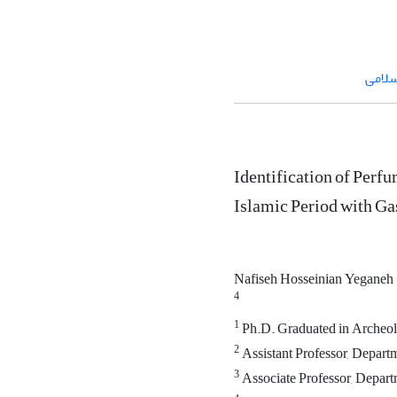
لامی
Identification of Perf
Islamic Period with 
Nafiseh Hosseinian Yeganeh
4
1
Ph.D. Graduated in Archeolo
2
Assistant Professor, Departm
3
Associate Professor, Departme