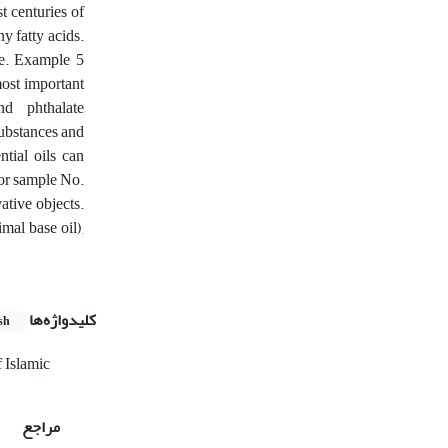
st centuries of
y fatty acids.
ume. Example 5
most important
nd phthalate
substances and
ntial oils can
 for sample No.
ative objects.
mal base oil),
کلیدواژه‌ها
sh
f Islamic
مراجع