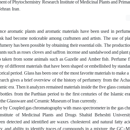
ent of Phytochemistry, Research Institute of Medicinal Plants and Primar
ehran, Iran.
ince aromatic plants and aromatic materials have been used in perfume
sk had become noticeable among craftsmen and artists. The use of pla
fumery has been possible by obtaining their essential oils. The producti
ants such as roses, cloves and saffron, incense and sandalwood and plan
taken from some animals such as Gazelle and Amber fish. Perfume flas
ty of different materials that have been shaped or embellished by stand
orical period. Glass has been one of the most favorite materials to make a
earch gives a brief overview of the history of perfumery, from the Ach
slamic era. Then it analyzes remained materials inside the five glass contai
ottles, from the Parthian period to the first centuries of the Islamic er
n the Glassware and Ceramic Museum of Iran currently.
ne by Coupled gas chromatography with mass spectrometer in the gas c
Institute of Medicinal Plants and Drugs, Shahid Beheshti Univers
 detected and identified are waxes, cholesterol, and natural fatty aci
ility, and ability to identify traces of compounds in a mixture, the GC-