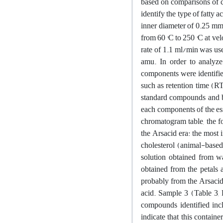
based on comparisons of c
identify the type of fatt
inner diameter of 0.25 mm
from 60 °C to 250 °C at ve
rate of 1.1 ml/min was us
amu. In order to analyze
components were identifi
such as retention time (R
standard compounds and b
each components of the ess
chromatogram table, the f
the Arsacid era: the most
cholesterol (animal-based 
solution obtained from wa
obtained from the petals a
probably from the Arsacid 
acid. Sample 3 (Table 3, 
compounds identified inclu
indicate that this contain