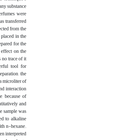
 any substance
perfumes were
as transferred
ected from the
placed in the
epared for the
 effect on the
 no trace of it
ful tool for
eparation, the
 microliter of
nd interaction
e, because of
titatively and
the sample was
d to alkaline
with n-hexane.
en interpreted