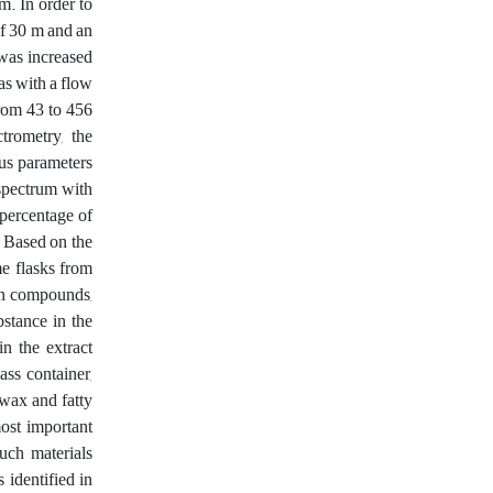
m. In order to
of 30 m and an
 was increased
as with a flow
rom 43 to 456
trometry, the
us parameters
 spectrum with
percentage of
. Based on the
me flasks from
fin compounds,
bstance in the
n the extract
ass container,
 wax and fatty
most important
Such materials
 identified in