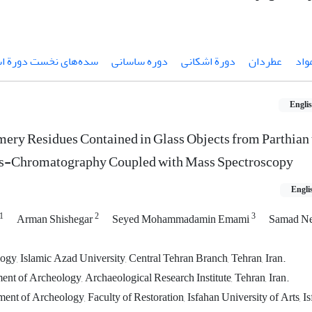
عطردان
دورة اشکانی
دوره ساسانی
سده‌های نخست دورة اس
Engli
umery Residues Contained in Glass Objects from Parthian 
Gas-Chromatography Coupled with Mass Spectroscopy
Engli
1
2
3
Arman Shishegar
Seyed Mohammadamin Emami
Samad Ne
gy, Islamic Azad University, Central Tehran Branch, Tehran, Iran.
ent of Archeology, Archaeological Research Institute, Tehran, Iran.
nt of Archeology, Faculty of Restoration, Isfahan University of Arts, Isf