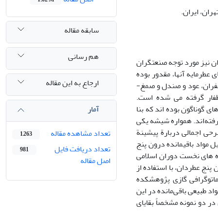
ران، ایران.
سابقه مقاله
هم رسانی
دان نیز مورد توجه صنعتگران
عطرمایه‌ آنها، مقدور بوده‌
ارجاع به این مقاله
است. مواد به کار رفته در تولید مواد عطری، بیشتر از گیاهانی نظیر گل‌سرخ، میخک و زعفران‌، عود و صندل و صمغ­
فار گرفته می­ شده است.
آمار
 گوناگون بوده ­اند که بنا
رفته‌اند. همواره شیشه یکی
رحی اجمالی دربارة پیشینة
تعداد مشاهده مقاله
1,263
 مواد باقیمانده درون پنج
تعداد دریافت فایل
981
ه­ های نخست دوران اسلامی
اصل مقاله
 پنج عطردان، با استفاده از
نج جرمی ((GC-MS در آزمایشگاه کروماتوگرافی گازی پژوهشکده
اد طبیعی باقی‌مانده در این
ر دو نمونه مشخصاً بقایای