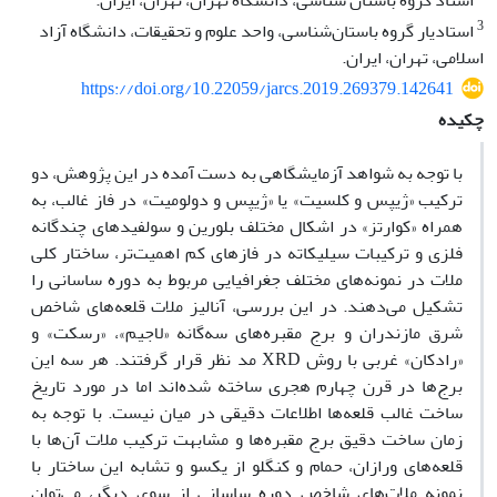
استاد گروه باستان شناسی، دانشگاه تهران، تهران، ایران.
3
استادیار گروه باستان‌شناسی، واحد علوم و تحقیقات، دانشگاه آزاد
اسلامی، تهران، ایران.
https://doi.org/10.22059/jarcs.2019.269379.142641
چکیده
با توجه به شواهد آزمایشگاهی به دست آمده در این پژوهش، دو
ترکیب «ژیپس و کلسیت» یا «ژیپس و دولومیت» در فاز غالب، به
همراه «کوارتز» در اشکال مختلف بلورین و سولفیدهای چندگانه
فلزی و ترکیبات سیلیکاته در فازهای کم اهمیت‌تر، ساختار کلی
ملات در نمونه‌های مختلف جغرافیایی مربوط به دوره ساسانی را
تشکیل می‌دهند. در این بررسی، آنالیز ملات قلعه‌های شاخص
شرق مازندران و برج مقبره‌های سه‌گانه «لاجیم»، «رسکت» و
«رادکان» غربی با روش XRD مد نظر قرار گرفتند. هر سه این
برج‌ها در قرن چهارم هجری ساخته شده‌اند اما در مورد تاریخ
ساخت غالب قلعه‌ها اطلاعات دقیقی در میان نیست. با توجه به
زمان ساخت دقیق برج مقبره‌ها و مشابهت ترکیب ملات آن‌ها با
قلعه‌های ورازان، حمام و کنگلو از یکسو و تشابه این ساختار با
نمونه ملات‌های شاخص دوره ساسانی از سوی دیگر، می‌توان