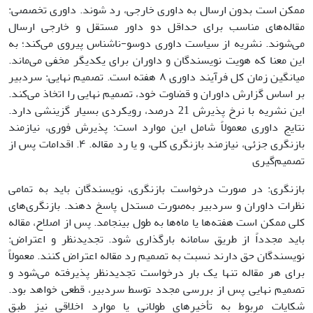
ممکن است بدون ارسال به داوری خارجی، رد شوند. داوری تخصصی:
مقاله‌های مناسب برای حداقل دو داور مستقل و خارجی ارسال
می‌شوند. نشریه از سیاست داوری دوسو-ناشناس پیروی می‌کند؛ به
این معنا که هویت نویسندگان و داوران برای یکدیگر مخفی می‌ماند.
میانگین زمان کل فرآیند داوری ۸ هفته است. تصمیم نهایی: سردبیر
بر اساس گزارش داوران و قضاوت خود، تصمیم نهایی را اتخاذ می‌کند.
این نشریه با نرخ پذیرش 21 درصد، رویکردی بسیار گزینشی دارد.
نتایج داوری معمولاً شامل این موارد است: پذیرش فوری، نیازمند
بازنگری جزئی، نیازمند بازنگری کلی، و یا رد مقاله. ۴. اقدامات پس از
تصمیم‌گیری
بازنگری: در صورت درخواست بازنگری، نویسندگان باید به تمامی
نظرات داوران و سردبیر به‌صورت مستدل پاسخ دهند. بازنگری‌های
کلی ممکن است هفته‌ها یا ماه‌ها به طول بینجامد. پس از اصلاح، مقاله
باید مجدداً از طریق سامانه بارگذاری شود. تجدیدنظر و اعتراض:
نویسندگان حق دارند نسبت به تصمیم رد مقاله اعتراض کنند. معمولاً
برای هر مقاله تنها یک بار درخواست تجدیدنظر پذیرفته می‌شود و
تصمیم نهایی پس از بررسی مجدد توسط سردبیر، قطعی خواهد بود.
شکایات مربوط به تأخیرهای طولانی یا موارد اخلاقی نیز طبق