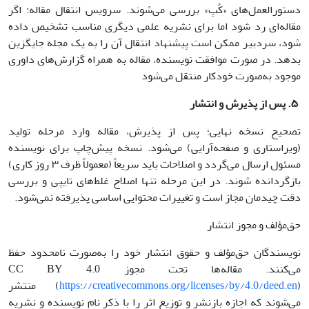
دستورالعمل‌های «کُپ» بررسی می‌شوند. سرویس انتقال مقاله: اگر
مقاله‌ای رد شود اما برای نشریه علمی دیگری مناسب تشخیص داده
شود، سردبیر ممکن است پیشنهاد انتقال آن را به یک مجله جایگزین
بدهد. در صورت موافقت نویسنده، مقاله به همراه گزارش‌های داوری
موجود به‌صورت خودکار منتقل می‌شود
۵
.
پس از پذیرش و انتشار
تصحیح نسخه نهایی؛ پس از پذیرش، مقاله وارد مرحله تولید
(ویراستاری و صفحه‌آرایی) می‌شود. نسخه پیش‌چاپ برای نویسنده
مسئول ارسال می‌گردد و اصلاحات باید سریعاً (معمولاً ظرف ۳ روز کاری)
بازگردانده شوند. در این مرحله تنها اصلاح غلط‌های تایپی و بررسی
دقت چیدمان مجاز است و تغییرات محتوایی اساسی پذیرفته نمی‌شود.
حق‌مؤلف و مجوز انتشار
نویسندگان حق‌مؤلف و حقوق انتشار خود را به‌صورت نامحدود حفظ
می‌کنند. مقاله‌ها تحت مجوز CC BY 4.0
https://creativecommons.org/licenses/by/4.0/deed.en
(
) منتشر
می‌شوند که اجازه بازنشر و توزیع اثر را با ذکر نام نویسنده و نشریه