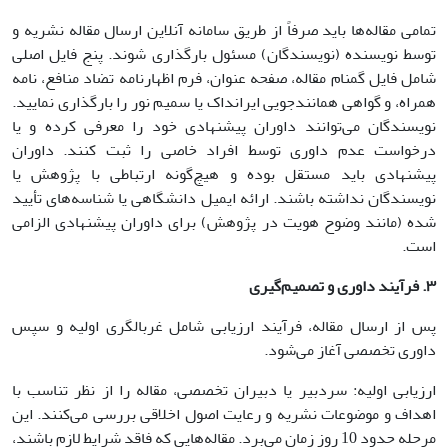
تمامی مقاله‌ها باید صرفاً از طریق سامانه آنلاین ارسال مقاله نشریه و
توسط نویسنده (نویسندگان) مسئول بارگذاری شوند. پنج فایل اصلی
شامل فایل گمنام مقاله، صفحه عنوان، فرم اظهارنامه تضاد منافع، نامه
همراه، و گواهی همانندجویی ایرانداک یا سمیم نور را بارگذاری نمایید.
نویسندگان می‌توانند داوران پیشنهادی خود را معرفی کرده و یا
درخواست عدم داوری توسط افراد خاصی را ثبت کنند. داوران
پیشنهادی باید مستقل بوده و هیچ‌گونه ارتباطی با پژوهش یا
نویسندگان نداشته باشند. ارائه ایمیل دانشگاهی یا شناسه‌های تأیید
شده (مانند وضوح هویت در پژوهش) برای داوران پیشنهادی الزامی
است.
۳
.
فرآیند داوری و تصمیم‌گیری
پس از ارسال مقاله، فرآیند ارزیابی شامل غربالگری اولیه و سپس
داوری تخصصی آغاز می‌شود.
ارزیابی اولیه: سردبیر یا دبیران تخصصی، مقاله را از نظر تناسب با
اهداف و موضوعات نشریه و رعایت اصول اخلاقی بررسی می‌کنند. این
مرحله حدود 10 روز زمان می‌برد. مقاله‌هایی که فاقد شرایط لازم باشند،