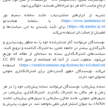
ارجاع مناسب) که هر دو غیراخلاقی هستند، جلوگیری شود.
نشریه از ابزارهای مشابهت‌یاب، مانند سامانه سمیم نور
(
https://www.samimnoor.ir
) یا سامانة همانندجو
(
https://tik.irandoc.ac.ir
) برای تأیید پایبندی به این سیاست‌ها و
اطمینان از اصالت اثر استفاده می‌کند.
نویسندگان می‌توانند آثار منتشرشده خود را به منظور رویت‌پذیری و
تأثیرگذاری بیشتر در جامعه علمی، به اشتراک گذاشته و ترویج کنند.
سیاست‌های اشتراک‌گذاری بسته به نسخه‌ای از مقاله که توزیع
می‌شود، متفاوت است. از آنجا که فصلنامه از مجوز CC BY 4.0
https://creativecommons.org/licenses/by/4.0/deed.en
(
) استفاده
می‌کند، نویسندگان حقوق گسترده‌ای برای اشتراک‌گذاری عمومی
محتوای خود دارند.
نسخه پیش‌چاپ: نویسندگان می‌توانند نسخه پیش‌چاپ خود را در هر
زمان و هر مکان به اشتراک بگذارند. اشتراک‌گذاری پیش‌چاپ در
سرورهای عمومی، مانند مخازن سازمانی یا سرورهای پیش‌چاپ (مانند
ArXiv)، به عنوان انتشار قبلی تلقی نخواهد شد. در صورت پذیرش و