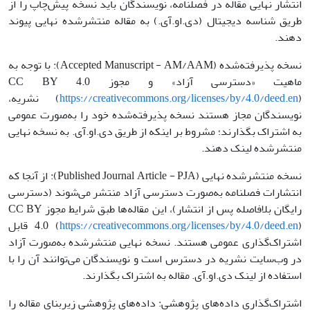
انتشار نهایی مقاله در فصلنامه، نویسندگان باید نسخه پیش‌چاپ را از
طریق شناسه دیجیتال (دی.او.آی.) به مقاله منتشرشده نهایی پیوند
دهند.
نسخه پذیرفته‌شده (Accepted Manuscript - AM/AAM): با توجه به
ماهیت «دسترسی آزاد» و مجوز CC BY 4.0
https://creativecommons.org/licenses/by/4.0/deed.en
(
) نشریه،
نویسندگان مجاز هستند نسخه پذیرفته‌شده خود را به‌صورت عمومی
به اشتراک بگذارند؛ مشروط بر اینکه از طریق دی.او.آی. به نسخه نهایی
منتشرشده لینک دهند.
نسخه منتشرشده نهایی (Published Journal Article - PJA): از آنجا که
انتشارات فصلنامه به‌صورت دسترسی آزاد منتشر می‌شوند (دسترسی
رایگان بلافاصله پس از انتشار)، این مقاله‌ها طبق شرایط مجوز CC BY
https://creativecommons.org/licenses/by/4.0/deed.en
4.0 (
) قابل
اشتراک‌گذاری عمومی هستند. نسخه نهایی منتشرشده به‌صورت آزاد
در وب‌سایت نشریه در دسترس است و نویسندگان می‌توانند آن را با
استفاده از لینک دی.او.آی. مقاله به اشتراک بگذارند.
اشتراک‌گذاری داده‌های پژوهشی: داده‌های پژوهشی زیربنای مقاله را