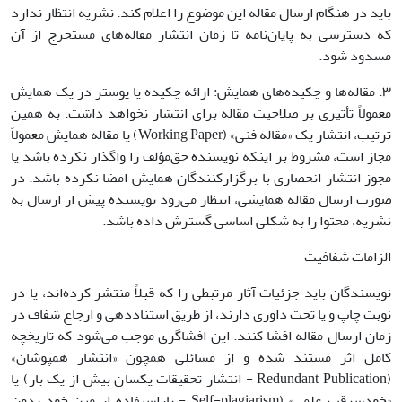
باید در هنگام ارسال مقاله این موضوع را اعلام کند. نشریه انتظار ندارد
که دسترسی به پایان‌نامه تا زمان انتشار مقاله‌های مستخرج از آن
مسدود شود.
۳. مقاله‌ها و چکیده‌های همایش: ارائه چکیده یا پوستر در یک همایش
معمولاً تأثیری بر صلاحیت مقاله برای انتشار نخواهد داشت. به همین
ترتیب، انتشار یک «مقاله فنی» (Working Paper) یا مقاله همایش معمولاً
مجاز است، مشروط بر اینکه نویسنده حق‌مؤلف را واگذار نکرده باشد یا
مجوز انتشار انحصاری با برگزارکنندگان همایش امضا نکرده باشد. در
صورت ارسال مقاله همایشی، انتظار می‌رود نویسنده پیش از ارسال به
نشریه، محتوا را به شکلی اساسی گسترش داده باشد.
الزامات شفافیت
نویسندگان باید جزئیات آثار مرتبطی را که قبلاً منتشر کرده‌اند، یا در
نوبت چاپ و یا تحت داوری دارند، از طریق استناددهی و ارجاع شفاف در
زمان ارسال مقاله افشا کنند. این افشاگری موجب می‌شود که تاریخچه
کامل اثر مستند شده و از مسائلی همچون «انتشار همپوشان»
(Redundant Publication - انتشار تحقیقات یکسان بیش از یک بار) یا
«خودسرقت علمی» (Self-plagiarism - بازاستفاده از متن خود بدون