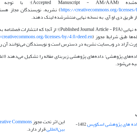
https://creativecommons.org/licenses
(
) نشریه، نویسندگان مجاز هست
از طریق دی.او.آی. به نسخه نهایی منتشرشده لینک دهند.
نسخه منتشرشده نهایی (hed Journal Article - PJA
ا طبق شرایط مجوز CC BY 4.0 (
//creativecommons.org/licenses/by/4.0/deed.en
 آزاد در وب‌سایت نشریه در دسترس است و نویسندگان می‌توانند آن را با 
ده‌های پژوهشی: داده‌های پژوهشی زیربنای مقاله را تشکیل می‌دهند (اغلب
یه می‌شود.
این اثر تحت مجوز
 داده های پژوهشی اسکوپس
1402-
بین‌المللی
قرار دارد.