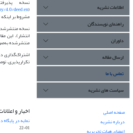
اطلاعات نشریه
/by/4.0/deed.en
مشروط بر اینکه 
راهنمای نویسندگان
انتشار)، این مقاله‌ه
داوران
منتشرشده به‌صورت
اشتراک‌گذاری دا
ارسال مقاله
تکرارپذیری، توص
تماس با ما
سیاست های نشریه
اخبار و اعلانات
صفحه اصلی
نمایه در پایگاه
درباره نشریه
01-22
اعضای هیات تحریریه