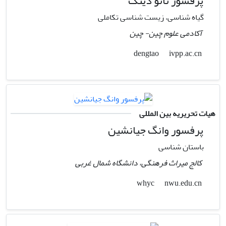
پرفسور تائو دینگ
گیاه شناسی، زیست شناسی تکاملی
آکادمی علوم چین- چین
ivpp.ac.cn
dengtao
هیات تحریریه بین المللی
پرفسور وانگ جیانشین
باستان شناسی
کالج میراث فرهنگی، دانشگاه شمال غربی
nwu.edu.cn
whyc