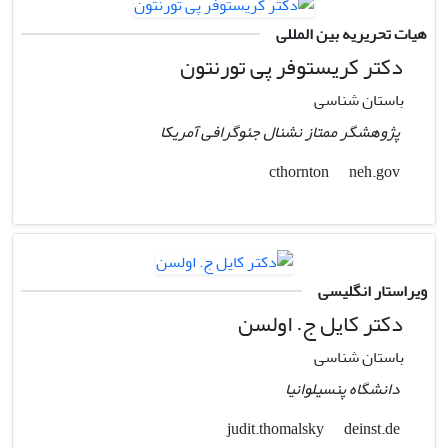
هیات تحریریه بین المللی
دکتر کریستوفر پی تورنتون
باستان شناسی
پژوهشگر ممتاز نشنال جئوگرافی آمریکا
neh.gov
cthornton
ویراستار انگلیسی
دکتر کایل ج. اولسن
باستان شناسی
دانشگاه پنسیلوانیا
deinst.de
judit.thomalsky