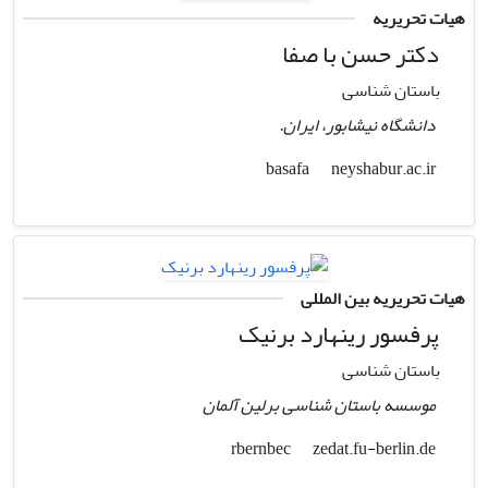
هیات تحریریه
دکتر حسن با صفا
باستان شناسی
دانشگاه نیشابور، ایران.
neyshabur.ac.ir
basafa
هیات تحریریه بین المللی
پرفسور رینهارد برنیک
باستان شناسی
موسسه باستان شناسی برلین آلمان
zedat.fu-berlin.de
rbernbec