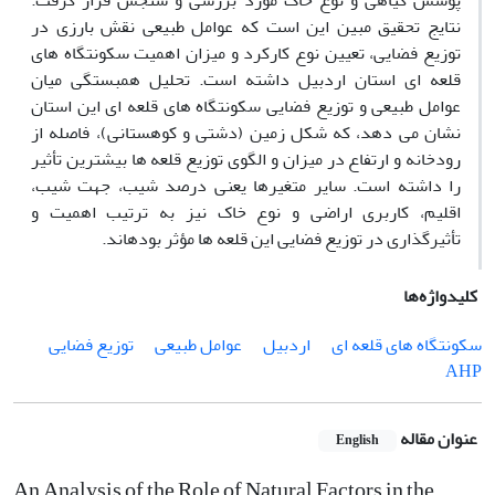
پوشش گیاهی و نوع خاک مورد بررسی و سنجش قرار گرفت.
نتایج تحقیق مبین این است که عوامل طبیعی نقش بارزی در
توزیع فضایی، تعیین نوع کارکرد و میزان اهمیت سکونتگاه ­های
قلعه­ ای استان اردبیل داشته است. تحلیل همبستگی میان
عوامل طبیعی و توزیع فضایی سکونتگاه های قلعه­ ای این استان
نشان می­ دهد، که شکل زمین (دشتی و کوهستانی)، فاصله از
رودخانه و ارتفاع در میزان و الگوی توزیع قلعه­ ها بیش­ترین تأثیر
را داشته است. سایر متغیرها یعنی درصد شیب، جهت شیب،
اقلیم، کاربری اراضی و نوع خاک نیز به ترتیب اهمیت و
تأثیرگذاری در توزیع فضایی این قلعه ­ها مؤثر بوده­اند.
کلیدواژه‌ها
سکونتگاه های قلعه ای
اردبیل
عوامل طبیعی
توزیع فضایی
AHP
عنوان مقاله
English
An Analysis of the Role of Natural Factors in the