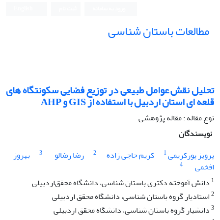
ورود به سامانه
ثبت نام
English
مطالعات باستان شناسی
تحلیل نقش عوامل طبیعی در توزیع فضایی سکونتگاه های
قلعه ای استان اردبیل با استفاده از GIS و AHP
نوع مقاله : مقاله پژوهشی
نویسندگان
3
2
1
پرویز پورکریمی
کریم حاجی زاده
رضا رضالو
بهروز
4
افخمی
1
دانش آموخته دکتری باستان شناسی، دانشگاه محقق‌اردبیلی
2
استادیار گروه باستان شناسی، دانشگاه محقق اردبیلی
3
دانشیار گروه باستان شناسی، دانشگاه محقق اردبیلی