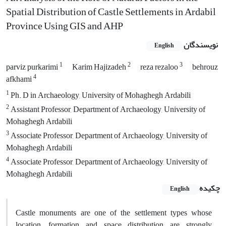
Spatial Distribution of Castle Settlements in Ardabil
Province Using GIS and AHP
نویسندگان
English
1
2
3
parviz purkarimi
Karim Hajizadeh
reza rezaloo
behrouz
4
afkhami
1
Ph. D in Archaeology, University of Mohaghegh Ardabili
2
Assistant Professor, Department of Archaeology, University of
Mohaghegh Ardabili
3
Associate Professor, Department of Archaeology, University of
Mohaghegh Ardabili
4
Associate Professor, Department of Archaeology, University of
Mohaghegh Ardabili
چکیده
English
Castle monuments are one of the settlement types whose
location, formation and space distribution are strongly