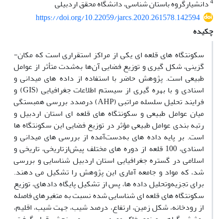
4
دانشیارگروه باستان شناسی، دانشگاه محقق اردبیلی
https://doi.org/10.22059/jarcs.2020.261578.142594
چکیده
سکونتگاه ­های قلعه ­ای یکی از مراکز استقراری است که مکان­
گزینی، شکل­ گیری و توزیع فضایی آن‌ها به‌شدت متأثر از عوامل
طبیعی است. پژوهش حاضر با استفاده از داده­ های میدانی و
اسنادی و با بهره ­گیری از سیستم اطلاعات جغرافیایی (GIS) و
فرایند تحلیل سلسله مراتبی (AHP) درصدد بررسی همبستگی
میان عوامل طبیعی و سکونتگاه­ های قلعه ای استان اردبیل و
رتبه ­بندی عوامل طبیعی مؤثر در توزیع فضایی این سکونتگاه ­ها
است. بر پایه داده­ های به‌دست‌آمده از بررسی­ های میدانی و
اسنادی، 100 قلعه از دوره­ های مختلف پیش‌ازتاریخی، تاریخی و
اسلامی در گستره جغرافیایی استان اردبیل شناسایی و بررسی
شد، که مواد و جامعه آماری این پژوهش را تشکیل می­ دهند.
برای تجزیه‌وتحلیل داده­ ها، پس از تشکیل پایگاه داده­ای، توزیع
سکونتگاه ­های قلعه ­ای شناسایی شده نسبت به متغیرهای فاصله
از رودخانه، شکل زمین، ارتفاع، درصد شیب، جهت شیب، اقلیم،