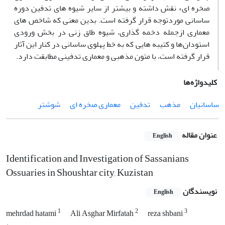
صخره­ ای» نقش داشته و بیشتر از سایر شیوه­ های تدفین دوره
ساسانی موردتوجه قرار گرفته است. بدین معنی که شاخص­ های
معماری ازجمله دخمه­ گذاری، شیوه طاق­ زنی در بخش ورودی
استودان‌ها و کتیبه­ هایی که به خط پهلوی ساسانی در کنار این آثار
قرار گرفته است، با متون مذهبی و معماری تدفینی مطابقت دارد.
کلیدواژه‌ها
ساسانیان
مذهب
تدفین
معماری صخره ­ای
شوشتر
عنوان مقاله
English
Identification and Investigation of Sassanians
Ossuaries in Shoushtar city, Kuzistan
نویسندگان
English
1
2
3
mehrdad hatami
Ali Asghar Mirfatah
reza shbani