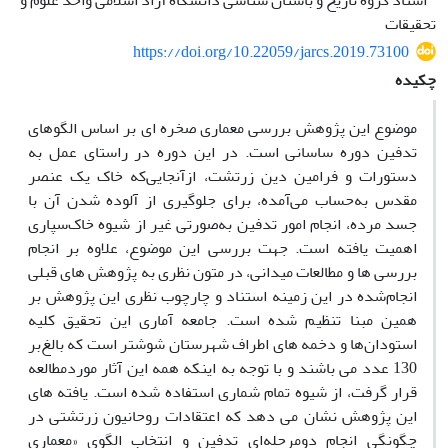
استاد گروه تاریخ و باستان شناسی دانشگاه آزاد اسلامی واحد علوم و
تحقیقات
https://doi.org/10.22059/jarcs.2019.73100
چکیده
موضوع این پژوهش بررسی معماری صخره­ ای بر اساس الگوهای
تدفین دوره ساسانی است. در این دوره در راستای عمل به
دستورات و فرامین دین زرتشت، ازآنجایی‌که خاک یک عنصر
مقدس به‌حساب می‌آمده، برای جلوگیری از آلوده شدن آن با
جسد مرده، انجام امور تدفین به‌صورتی غیر از شیوه خاک‌سپاری
اهمیت یافته است. جهت بررسی این موضوع، علاوه بر انجام
بررسی­ ها و مطالعات میدانی، در متون نظری به پژوهش­ های قبلی
انجام‌شده در این زمینه استناد و چارچوب نظری این پژوهش بر
همین مبنا تنظیم شده است. جامعه آماری این تحقیق کلیه
استودان‌ها و دخمه­ های اطراف شهرستان شوشتر است که بالغ‌بر
130 عدد می­ باشند و با توجه به اینکه همه این آثار موردمطالعه
قرار گرفت، از شیوه تمام شماری استفاده شده است. یافته­ های
این پژوهش نشان می ­دهد که اعتقادات روحانیون زرتشتی در
چگونگی انجام دومرحله‌ای تدفین و انتخاب الگوی «معماری