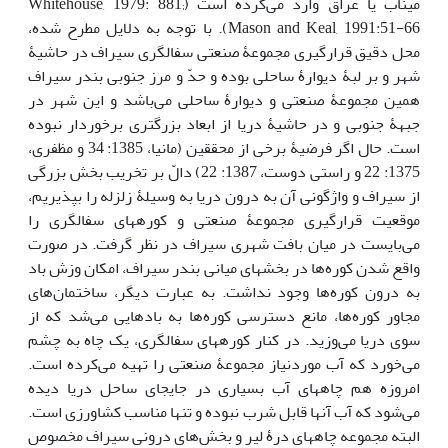
میناب یا عراق وارد می‌کرده است ­­(Whitehouse, 1979: 881;
Mason and Keal, 1991:51-66)­. با توجه به دلایل مطرح شده،
محل دقیق قرارگیری مجموعۀ صنعتی سفالگری سیراف در حاشیۀ
شهر و بر لبۀ دیوارۀ ساحلی بوده و حدّ و مرز جنوبی بندر سیراف
همین مجموعۀ صنعتی و دیوارۀ ساحلی می‌باشد و این شهر در
جبهۀ جنوبی و در حاشیۀ دریا از ابعاد بزرگتری برخوردار نبوده
است. حال اگر فرضیۀ برخی از محققین (مانیا، 1385: 34 و مظفری،
1375: 22 و راستی دوست، 1387: 22) دالّ بر تخریب بخش بزرگی
از سیراف و واژگونی آن به درون دریا به وسیلۀ زلزله را بپذیریم،
موقعیت قرارگیری مجموعۀ صنعتی و کوره­های سفالگری را
می‌بایست در میان بافت شهری سیراف در نظر گرفت. در صورت
واقع شدن کوره‌ها در بخش­های میانی بندر سیراف، امکان وزش باد
به درون کوره‌ها وجود نداشت. به عبارت دیگر، ساختمان‌های
مجاور کوره‌ها، مانع دسترسی کوره‌ها به بادهایی می‌شد که از
سوی دریا می‌وزید. در کنار کوره­های سفالگری، یک چاه به چشم
می‌خورد که آب موردنیاز مجموعۀ صنعتی را تهیه می‌کرده است.
امروزه هم چاه­های آب بسیاری در جای­جای ساحل دریا دیده
می‌شود که آب آنها قابل شرب نبوده و تنها مناسب کشاورزی است.
البته مجموعه چاه­­های درۀ لیر و بخش‌های درونی سیراف مخصوص