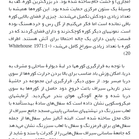
(مجاری) و خشت خام ساخته شده بود. در بزرگ‌ترین کوره، کف به
وسیلۀ یک ستون مرکزی حمایت شده بود. این کوره‌ها همیشه با
تعداد زیادی دودکش تکمیل می‌شدند. چیزی از فضای بالایی کوره
باقی نمانده است اما فکر می‌کنیم از گل رس و خرده­سنگ بوده
است. نمونه­های دیگر کوره کوچک‌ترند و دارای فضای گردند که در
قسمت پایین دارای یک چاله احتمالا برای آتش هستند. اطراف
کوره با تعداد زیادی سوراخ کامل می‌شد» (Whitehouse, 1971:1-
20)
با توجه به قرارگیری کوره­ها در لبۀ دیوارۀ ساحلی و مشرف به
دریا، امکان وزش باد مناسب برای بالا بردن حرارت کوره‌ها از سوی
دریا میسر بود. از سوی دیگر، قرارگیری این مجموعه در حاشیۀ
بندر تاریخی سیراف باعث خروج دود حاصل از کوره‌ها به سوی
دریا شده و مانع آلودگی هوای بندر می‌گردید. آزمایش­های
میکروسکوپی نشان داده است که سفال‌های سادۀ به­دست­آمده با
لعاب سبزرنگ در نهشته­های ساسانی پایینی مسجد جامع سیراف از
خاک محل ساخته شده است. البته آنالیز سایر سفال‌ها از جمله
سفال‌های براق قرمزرنگ و سفال با لعاب سبزرنگ، نشان می‌دهد
که جامعۀ ساسانی سیراف سفال‌هایی را از گجرات یا سند و شاید از