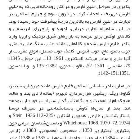
بنادری در سواحل خلیج فارس و در کنار رودخانه‌هایی که به خلیج
فارس می‌ریخت احداث کرد. در قرون سوم و چهارم اسلامی نیز
تجارت در خلیج فارس به بالاترین درجۀ پیشرفت خود رسیده بود.
در این شاهراه تجاری دریایی، ادویه و پارچه­های ابریشمی و
کالاهای لوکس برای عرضه به بازارهای شرق نزدیک و اروپا وارد
بنادر خلیج فارس شده و کالاهایی مانند عنبر، سنگ‌هایی قیمتی،
چوب بامبو، عاج، چوب آبنوس، کاغذ، چوب صندل، انواع عطریات از
آنها خارج و صادر می‌شد (استخری، 1961: 113، ابن حوقل، 1345:
79، مقدسی، 1361: 52، یاقوت حموی، 1382: 135 و ویلیامسون
،151:1351-142).
در میان بنادر ساسانی'اسلامی خلیج فارس مانند مهرویان، سینیز،
گناوه، ریگ، ریشهر، هزارمردان، نجیرم (بطانه)، نای بند و هاله،
هیچ­کدام از اهمیت و جایگاه تأثیرگذار سیراف برخوردار نبوده­
اند. بعد از سال‌ها کاوش باستان­شناختی در سیراف توسط
باستان‌شناسان خارجی همچون اشتاین (Stein, 1936:112-225 و
(Whitehouse, 1968, 1970-72, 1974 و باستان‌شناسان ایرانی چون
بختیاری (بختیاری، 1353)، معصومی (معصومی، 1383)، زارعی
(زارعی، 1384) و اسمعیلی جلودار (اسمعیلی، 1385 و 1388) و در