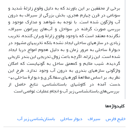
برخی از محققین بر این باورند که به­ دلیل وقوع زلزلۀ شدید و
سونامی در قرن چهارم هجری، بخش بزرگی از سیراف به درون
آب واژگون شده است. با توجه به شواهد و مدارک موجود و
بررسی صورت گرفته در سواحل و آب‌های پیرامون سیراف،
نگارنده معتقد است که با وجود وقوع زلزلۀ ویران کننده، تخریب
زیادی در سازه­های ساحلی ایجاد نشده بلکه تخریب­های مشهود در
دیوارۀ ساحلی به مرور زمان و به دلیل هجوم امواج دریا ایجاد
شده است. این زلزله، اگرچه باعث زوال تدریجی این بندر تاریخی
گردیده، شیب ملایم و کم­عمق ساحل به گونه­ایست که امکان
واژگونی سازه­های بندری به درون آب وجود ندارد. طرح این
نظریه، بر اساس مطالعۀ کوره­های سفالگری و دیوارۀ ساحلی به­
دست آمده در کاوش­های باستان­شناسی، نتایج حاصل از
بررسی‌های باستان­شناسی زیر آب و انجام عملیات غواصی است
کلیدواژه‌ها
خلیج فارس
سیراف
دیوار ساحلی
باستان‌شناسی زیر آب