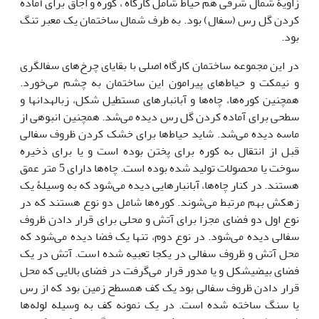
زاویۀ شمال شرقی هم حیاط شامل کارگاه ، کوره و اجاق برای آماده
کردن گل رس (سفال) بود. به طرف شمال ساختمان یک معبر تنگ
بود.
در این مجموعه ساختمان کارگاه اصلی با بقایای چرخ‌های سفالگری
و نیمکت و حیاط‌های پیرامون این ساختمان به چشم می‌خورد.
همچنین کوره‌ها، چاه‌ها و آب­انبارهای مستطیل شکل، زباله­دان­ها و
سطحی برای آماده کردن گل رس دیده می‌شد. همچنین انبوهی از
ماسه دیده می‌شد. شاید حیاط‌ها برای خشک کردن ظروف سفالی
قبل از انتقال به کوره برای پختن بوده است و یا برای ذخیره
سوخت یا محصولات تولید شده بوده است. چاه‌ها دارای 5 متر عمق
هستند. در کنار چاه‌ها، آب­انبارهایی دیده می‌شود که به وسیلۀ یک
زهکش بهم مرتبط می‌شوند. کوره‌ها شامل دو نوع هستند که در
نوع اول دو فضای مجزا برای آتش و محلی برای قرار دادن ظروف
سفالی دیده می‌شود. در نوع دوم، تنها یک فضا دیده می‌شود که
محل آتش و ظروف سفالی در یکجا تعبیه شده است. آتش در یک
فضای بیضی­شکل و یا مدور قرار می‌گرفت در فضای بالایی که محل
قرار دادن ظروف سفالی بود یک کف همسطح زمین بود که از رس
یا سنگ ساخته شده است. در یک نمونه کف به وسیله لوله‌ها