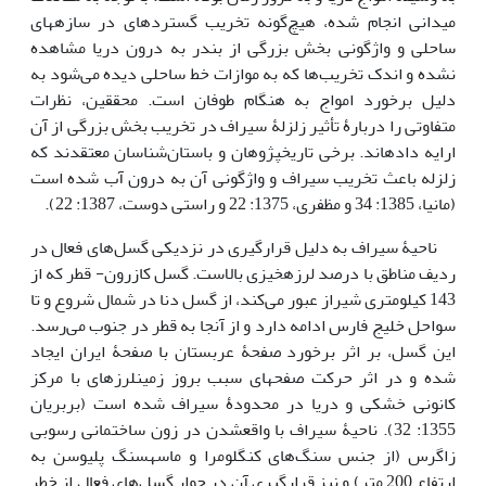
میدانی انجام شده، هیچ‌گونه تخریب گسترده­ای در سازه­های
ساحلی و واژگونی بخش بزرگی از بندر به درون دریا مشاهده
نشده و اندک تخریب‌ها که به موازات خط ساحلی دیده می‌شود به
دلیل برخورد امواج به هنگام طوفان است. محققین، نظرات
متفاوتی را دربارۀ تأثیر زلزلۀ سیراف در تخریب بخش بزرگی از آن
ارایه داده­اند. برخی تاریخ­پژوهان و باستان‌شناسان معتقدند که
زلزله باعث تخریب سیراف و واژگونی آن به درون آب شده است
(مانیا، 1385: 34 و مظفری، 1375: 22 و راستی دوست، 1387: 22).
ناحیۀ سیراف به دلیل قرارگیری در نزدیکی گسل‌های فعال در
ردیف مناطق با درصد لرزه­خیزی بالاست. گسل کازرون- قطر که از
143 کیلومتری شیراز عبور می‌کند، از گسل دنا در شمال شروع و تا
سواحل خلیج فارس ادامه دارد و از آنجا به قطر در جنوب می‌رسد.
این گسل، بر اثر برخورد صفحۀ عربستان با صفحۀ ایران ایجاد
شده و در اثر حرکت صفحه­ای سبب بروز زمین­لرزه­ای با مرکز
کانونی خشکی و دریا در محدودۀ سیراف شده است (بربریان
1355: 32). ناحیۀ سیراف با واقع­شدن در زون ساختمانی رسوبی
زاگرس (­از جنس سنگ‌های کنگلومرا و ماسه­سنگ پلیوسن به
ارتفاع 200 متر) و نیز قرارگیری آن در جوار گسل‌های فعال از خطر