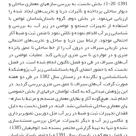
1391: 20-1). بخش نخست، به بررسی سازه­های معماری ساحلی و
دیوار ساحلی پرداخته و تأثیرات دریا و تخریب‌های ایجاد شده را
ارزیابی می‌نمود. در بخش دوم، گروه باستان‌شناسان غواص با
استفاده از تجهیزات جستجو و غواصی در زیر آب، به بررسی و
شناسایی زیر آب اقدام نموده و تلاش نمود تا ضمن ثبت و ضبط آثار
احتمالی موجود، ارتباط بین دریا و ساحل و تخریب‌های احتمالی
بندر تاریخی سیراف در درون آب را از خط ساحلی تا عمق پانزده
متری و در مواردی تا سی متری ارزیابی کند. عملیات غواصی در
آب‌های سیراف در طی دو فصل تاکنون انجام شده است. در فصل
نخست، که با حضور اعضای گروه باستان­شناسی زیر آب پژوهشکدۀ
باستان­شناسی و نگارنده در زمستان سال 1382 در طی دو هفته
صورت گرفت، آب‌های سیراف تا عمق سی متری بررسی گردید. در
این پژوهش میدانی که به کمک غوّاصان حرفه­ای از بخش خصوصی
انجام شد، هیچ‌گونه آثار و بقایای معماری منسجم و مرتبط با سازه­
های معماری ساحلی شناسایی نشد. البته، در فصل نخست به دلیل
فقدان تجهیزات ثبت و ضبط در زیر آب مثل دوربین تصویربرداری
و عکاسی زیر آب و دیگر تجهیزات، مراحل بررسی مستندسازی
نشده و تنها به تهیۀ گزارشی مختصر بسنده شد (توفیقیان 1385).
در فصل دوم که در تابستان سال 1391 و با حضور باستان‌شناسان