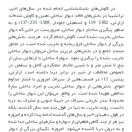
در کاوش‌های باستان­شناسی انجام شده در سال‌های اخیر،
ترانشه­ها در بخش‌های فاقد دیوار ساحلی تعیین و کاوش شده‌اند
(زارعی، 1382: 119 و اسمعیلی جلودار، 1388: 233-137) و به
منظور پیگیری ساختار دیوار ساحلی، ضروریست در جایی که دیوار
ساحلی تخریب نشده است کاوش انجام گردد. هرچند، بخش‌های
بزرگی از دیوار ساحلی فرو ریخته و تخریب شده است، در مجاور
مسجد جامع و در بخش‌های غربی‌تر ساحل می‌توان دیوار ساحلی
تخریب نشده را پیگیری نمود. دیوارۀ ساحلی با ارتفاعی بیش از
پنج تا شش متر و با شیبی ملایم، عملکردی کامل و بی­نقص در
خصوص محافظت از شهر در برابر دریا داشته است. (زارعی،
پیشین: 11) در قسمت‌هایی از سیراف امروزی با فشار مداوم
امواج، بخش‌هایی از دیوار ساحلی تخریب و اجزاء داخلی سازۀ
تدافعی هویدا شده است. در واقع، می‌توان این دیوار ساحلی را
محدودۀ بندر تاریخی سیراف در جبهۀ جنوبی و مشرف به دریا
دانست. روند تخریب نه تنها در طول چند صد سال گذشته، بلکه
در طول دهه­های اخیر و سال‌های گذشته ادامه پیدا کرده و امروزه
نیز هر از­ چند ­گاهی قطعه­ای از دیواره و سازه­های ساحلی جدا شده
و به درون دریا کشیده می‌شود. امروزه، تکه­های بزرگی از دیوار