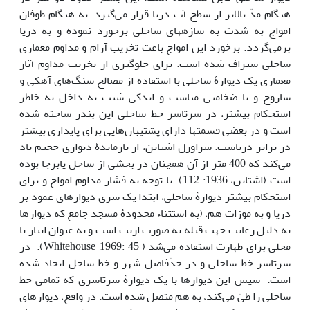
هنگام مدّ بالاتر از سطح آب دریا قرار می‌گیرد. به هنگام طوفان
امواج به شدت به سازه­های ساحلی برخورد نموده و به دریا
برمی‌گردد. برخورد این امواج باعث تخریب آرام و مداوم معماری
ساحلی سیراف شده است. برای جلوگیری از تخریب مداوم آثار
معماری یک دیوارۀ ساحلی با استفاده از مصالح سنگ‌های آهکی و
ساروج و با ضخامتی مناسب و اندکی شیب به داخل به خاطر
استحکام بیشتر، در سرتاسر خط ساحلی این بندر ساخته شده
است و در بعضی قسمت­ها دارای پشتیبان‌هایی برای پایداری بیشتر
در برابر دریاست. سراورل اشتاین، از بازماندۀ دیواری حجیم یاد
می‌کند که 400 متر از آن همچنان در بخشی از ساحل پابرجا بوده
است (اشتاین، 1936: 112). با توجه به فشار مداوم امواج و برای
استحکام بیشتر دیوارۀ ساحلی، ابتدا یک­ سری دیوارهای عمود بر
دریا و به موزات هم، (به استثناء محدودۀ مسجد جامع که دیوارها
به دلیل رعایت جهت قبله به صورت اریب است و به عنوان انبار یا
محلی برای طهارت استفاده می‌شد (­ Whitehouse, 1969: 45). در
سرتاسر خط ساحلی و در حدّفاصل شهر و خط ساحل ایجاد شده
است. سپس این دیوارها با یک دیوارۀ سرتاسری که تمامی خط
ساحلی را طیّ می‌کند، به هم متصل شده است. در واقع، دیوارهای