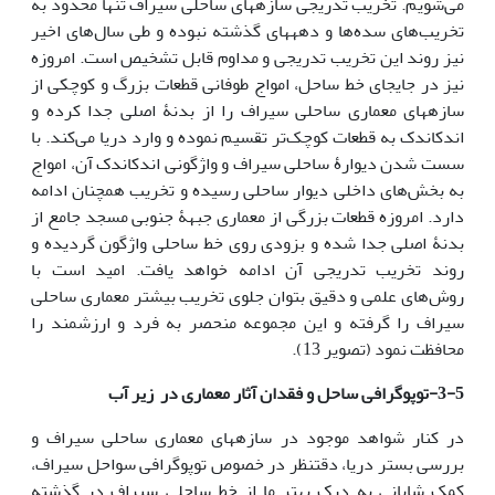
می‌شویم. تخریب تدریجی سازه­های ساحلی سیراف تنها محدود به
تخریب‌های سده‌ها و دهه­های گذشته نبوده و طی سال‌های اخیر
نیز روند این تخریب تدریجی و مداوم قابل تشخیص است. امروزه
نیز در جای­جای خط ساحل، امواج طوفانی قطعات بزرگ و کوچکی از
سازه­های معماری ساحلی سیراف را از بدنۀ اصلی جدا کرده و
اندک­اندک به قطعات کوچک‌تر تقسیم نموده و وارد دریا می‌کند. با
سست شدن دیوارۀ ساحلی سیراف و واژگونی اندک­اندک آن، امواج
به بخش‌های داخلی دیوار ساحلی رسیده و تخریب همچنان ادامه
دارد. امروزه قطعات بزرگی از معماری جبهۀ جنوبی مسجد جامع از
بدنۀ اصلی جدا شده و بزودی روی خط ساحلی واژگون گردیده و
روند تخریب تدریجی آن ادامه خواهد یافت. امید است با
روش‌های علمی و دقیق بتوان جلوی تخریب بیشتر معماری ساحلی
سیراف را گرفته و این مجموعه منحصر به فرد و ارزشمند را
محافظت نمود (تصویر 13).
3-5-توپوگرافی ساحل و فقدان آثار معماری در زیر آب
در کنار شواهد موجود در سازه­های معماری ساحلی سیراف و
بررسی بستر دریا، دقت­نظر در خصوص توپوگرافی سواحل سیراف،
کمک شایانی به درک بهتر ما از خط ساحلی سیراف در گذشته