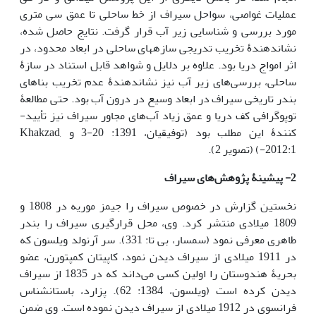
عملیات غواصی، سواحل سیراف از خط ساحلی تا عمق سی متری
مورد بررسی و شناسایی زیر آب قرار گرفت. نتایج حاصل شده،
نشان­دهندۀ تخریب تدریجی سازه­های ساحلی در ابعاد محدود، در
اثر امواج دریا بود. علاوه بر دلایل و شواهد قابل استناد در سازۀ
ساحلی، بررسی‌های زیر آب نیز نشان­دهندۀ عدم تخریب بناهای
بندر تاریخی سیراف در ابعاد وسیع در درون آب بود. حتی مطالعۀ
توپوگرافی کف دریا و عمق زیاد آب‌های مجاور سیراف نیز تأیید­
کنندۀ این مطلب بود (توفیقیان، 1391: 20-3 و Khakzad,
2012:1-) (تصویر 2).
2- پیشینۀ پژوهش‌های سیراف
نخستین گزارش در خصوص سیراف را جیمز موریه در 1808 و
1809 میلادی منتشر کرد. وی، محل قرارگیری سیراف را بندر
طاهری معرفی نمود (سمسار، بی تا: 331). سر آرنولد ویلسون که
در 1911 میلادی از سیراف دیدن نمود، کاپیتان کمپتورن، عضو
بحریۀ هندوستان را اولین کسی می‌داند که در 1835 از سیراف
دیدن کرده است (ویلسون، 1384: 62). پزارد، باستان­شناس
فرانسوی در 1912 میلادی از سیراف دیدن نموده است. وی ضمن