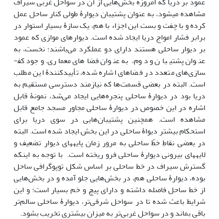
عمود بر دریا که امروزه بخش‌هایی از آن در سواحل غربی سیراف
مشاهده می­شود، به عنوان پشتیبان دیوارۀ طولی کنار ساحل عمل
کرده و با چفت و بست این اجزاء با هم، یک سازۀ بسیار استوار در
برابر فشار امواج دریا ایجاد شده است. دیوارهای موازی که عمود
بر دیوار ساحلی هستند دارای دو عملکرد می‌باشند؛ نخست، به
عنوان پشتیبان و دوم، به عنوان فضاهای معماری. وجود کف­
سازی‌های متعدد در فضاهای اشاره شده، تأییدکنندۀ این مطلب
است. البته در بعضی قسمت‌ها که نیازمند دسترسی مستقیم به
دریا بود در دیوارۀ ساحلی پنجره‌هایی ایجاد می‌شد، نمونۀ قابل
اشاره در این خصوص در دیوارۀ ساحلی مجاور مسجد جامع قابل
مشاهده است. همچنین پشتیبان‌هایی در سوی دریا برای
استحکام بیشتر دیواۀ ساحلی در این بخش ایجاد شده است. البته
در بعضی نقاطِ خطّ ساحلی به مرور زمان پایه­های دیوار تضعیف و
لایه­های بیرونی دیوارۀ ساحلی فرو ریخته است. با توجه به اینکه
گسترش سیراف در خط ساحلی بر اساس شکل توپوگرافی ساحل
بوده، دیوارۀ ساحلی هم، در بخش‌هایی جلو آمده و در بخش‌هایی
از خط ساحل فاصله داشته و دارای پیچ و خم بسیار است؛ و این
شرایط باعث شده تا در سواحل شرقی‌تر، دیوارۀ ساحلی سالم‌تر
باقی بماند و در سواحل غربی‌تر به میزان بیشتری تخریب بشود.