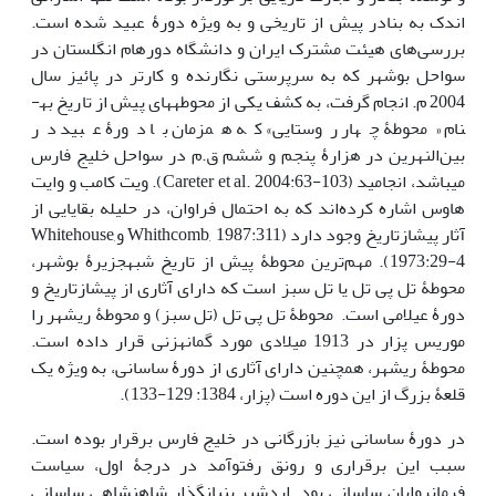
اندک به بنادر پیش از تاریخی و به ویژه دورۀ عبید شده است.
بررسی‌های هیئت مشترک ایران و دانشگاه دورهام انگلستان در
سواحل بوشهر که به سرپرستی نگارنده و کارتر در پائیز سال
2004 م. انجام گرفت، به کشف یکی از محوطه­های پیش­ از­ تاریخ به­
نام «محوطۀ چهار روستایی» که همزمان با دورۀ عبید در
بین‌النهرین در هزارۀ پنجم و ششم ق.م در سواحل خلیج فارس
می­باشد، انجامید (Careter et al. 2004:63-103). ویت کامب و وایت
هاوس اشاره کرده‌اند که به احتمال فراوان، در حلیله بقایایی از
آثار پیش­از­تاریخ وجود دارد (Whithcomb, 1987:311 وWhitehouse,
1973:29-4). مهم‌ترین محوطۀ پیش از تاریخ شبه­جزیرۀ بوشهر،
محوطۀ تل پی تل یا تل سبز است که دارای آثاری از پیش­از­تاریخ و
دورۀ عیلامی است. محوطۀ تل پی تل (تل سبز) و محوطۀ ریشهر را
موریس پزار در 1913 میلادی مورد گمانه­زنی قرار داده است.
محوطۀ ریشهر، همچنین دارای آثاری از دورۀ ساسانی، به ویژه یک
قلعۀ بزرگ از این دوره است (پزار، 1384: 129-133).
در دورۀ ساسانی نیز بازرگانی در خلیج فارس برقرار بوده است.
سبب این برقراری و رونق رفت­و­آمد در درجۀ اول، سیاست
فرمانروایان ساسانی بود. اردشیر بنیان­گذار شاهنشاهی ساسانی