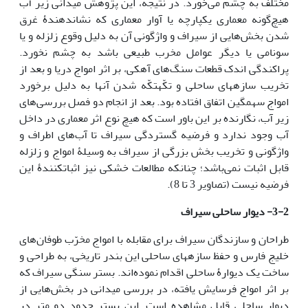
مختلف به چشم می‌خورد. در نتیجه، این پژوهش میدانی زیر آب
هیچ‌گونه معماری یکپارچه یا آوار معماری که نشان­دهندۀ غرق
شدن بخش‌هایی از سیراف و واژگونی آن به دلیل وقوع زلزله و یا
سونامی یا دیگر عوامل مخرب طبیعی باشد به چشم نخورد.
پراکندگی اندک قطعات سنگ‌های آهکی، بر اثر امواج دریا و بعد از
تخریب سازه­های ساحلی و تکّه­تکّه شدن آنها به دلیل برخورد
امواج سهمگین اتفاق افتاده بود. بعد از انجام دو فصل بررسی‌های
زیر آب، نگارنده بر این باور است که هیچ نوع اثر معماری در داخل
آب وجود ندارد و فرضیه گستردگی سیراف تا آب‌های اطراف و
واژگونی و تخریب بخش بزرگی از سیراف به وسیلۀ امواج و زلزله
قابل اثبات نمی‌باشد؛ چنان­که مطالعات خشکی نیز اثبات­کنندۀ این
فرضیه نیست (تصاویر 3 تا 8).
3-2- دیوار ساحلی سیراف
طراحان و سازندگان سیراف برای مقابله با امواج مخرّب طوفان‌های
خلیج فارس و حفظ سازه­های ساحلی این بندر تاریخی، به طراحی و
ساخت یک دیوارۀ ساحلی اقدام نموده‌اند. بستر سنگی سیراف که
بر اثر امواج فرسایش یافته، در بررسی میدانی در بخش‌هایی از
دیوار ساحلی قابل مشاهده است. این بستر حدود دو متر در