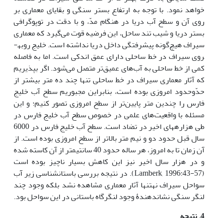
خواهد نمود. با توجه به ارتفاع بستر سنگی و بقایای معماری بر
روی آن و سطح آب دریا در هنگام مدّ، و با دقت در توپوگرافی
بستر دریا و شیب تند ساحل، این فرضیه قوت می‌گیرد که معماری
سیراف هیچ‌گونه پیشرفتگی داخل دریا نداشته است. خلیج روبه­
روی سیراف در خط ساحلی دارای عمق اندکی است. اما به فاصله
کمی از خط ساحلی به آب‌های عمیق‌تر متصل می‌شود. اگر بپذیریم
که آثار معماری سیراف در خط ساحلی تنها چند ده متر بیشتر از
حدّ­و­حدود امروزی بوده است، بنابراین مجبوریم سطح آب خلیج
فارس را چندین متر پایین‌تر از سطح امروزی تصور کنیم؛ و این
مسئله با واقعیت‌های علمی در خصوص سطح آب خلیج فارس در
طی هزاره­های اخیر در تضاد است. سطح آب خلیج فارس در 6000
سال قبل حدود دو و نیم متر بالاتر از سطح امروزی بوده است. از
آن زمان تا به امروز، هر ساله حدود 40 سانتیمتر از آن کاسته شده
و در هزار سال اخیر نیز این کاهش بسیار ناچیز بوده است
(Lamberk, 1996:43-57). در نتیجه بررسی باستان­شناسی زیر آب
سواحل سیراف نه­تنها آثار معماری مشاهده نشد بلکه وجود چند
لنگر سنگی نشان­دهندۀ وجود لنگرگاه باستانی در این سواحل بود.
4. نتیجه