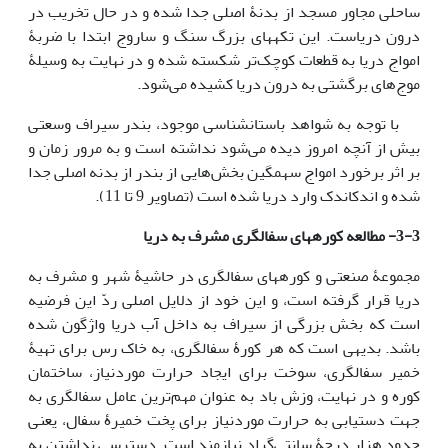
ساحلی مجاور مسجد از بدنۀ اصلی جدا شده و در حال تخریب در
درون دریاست. این تکه­های بزرگ سنگ و ساروج ابتدا با ضربۀ
امواج دریا به قطعات کوچک‌تر شکسته شده و در نهایت به وسیلۀ
موج‌های برگشتی به درون دریا کشیده می‌شود.
با توجه به شواهد باستان­شناسی موجود، بندر سیراف وسعتی
بیش از آنچه امروز دیده می‌شود نداشته است و به مرور زمان و
بر اثر برخورد امواج سهمگین بخش‌هایی از بندر از بدنه اصلی جدا
شده و اندک­اندک وارد دریا شده است (­تصاویر 9 تا 11).
3-3- مطالعه کوره­های سفالگری مشرف به دریا
مجموعۀ صنعتی و کوره­های سفالگری در حاشیۀ شهر و مشرف به
دریا قرار گرفته است، و این خود از دلایل اصلی ردّ این فرضیه
است که بخش بزرگی از سیراف به داخل آب دریا واژگون شده
باشد. بدیهی است که هر کورۀ سفالگری، به خاک رس برای تهیۀ
خمیر سفالگری، سوخت برای ایجاد حرارت موردنیاز، ساختمان
کوره و در نهایت، وزش باد به عنوان مهم‌ترین عامل سفالگری به
جهت دستیابی به حرارت موردنیاز برای پخت خمیرۀ سفال، یعنی
حدود هزار درجۀ سانتی‌گراد نیازمند است. دسترسی نداشتن به