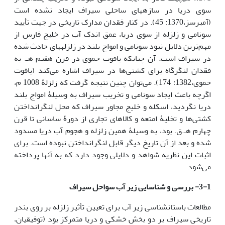
سوی دریا در سازه­های ساحلی سیراف ایجاد نشده است
(آمبرسز،1370: 45). در کنار فقدان مدارک تاریخی در جهت تأیید
سونامی و زلزله از سوی دریا، عمق اندک آب در خلیج فارس از
مهم‌ترین دلایل نبود سونامی و امواج بلند در زلزله­های حادث شده
در سیراف است. آن چنانکه یاقوت حموی در قرن هفتم هـ. به
فقدان لنگرگاه برای کشتی‌ها در سیراف اشاره می‌کند (یاقوت
حموی،1382: 174). می‌توان چنین نتیجه گرفت که زلزلۀ 1008 م،
اگرچه باعث ایجاد سونامی و تخریب سیراف به وسیلۀ امواج بلند
دریا نگردید، اسکله و خلیج مجاور سیراف که محل لنگرانداختن
کشتی‌ها و تخلیۀ امتعه و کالاهای تجاری از دورۀ ساسانی تا قرن
چهارم هـ.ق. بود، به وسیلۀ همین زلزله و هجوم آب دریا مسدود
شده و بعد از آن تاریخ دیگر قابل لنگرانداختن نبوده است. برای
اثبات این نظریه شواهد و دلایلی وجود دارد که به آنها پرداخته
می‌شود.
3-1- بررسی و شناسایی زیر آب سواحل سیراف
مطالعات باستان­شناسی زیر آب برای تعیین تأثیر زلزله بر روی بندر
تاریخی سیراف بر دو بخش خشکی و دریا متمرکز بود (توفیقیان،