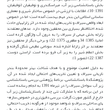
بخش باستان­شناسی زیر آب، میراسکندری و توفیقیان (توفیقیان،
1391: 10)، اطلاعات با ارزشی در خصوص ساختار شهری و معماری
ساسانی اسلامی این بندر مهم به­دست آمده است؛ اما در خصوص
ابعاد واقعی سیراف و تخریب‌های ایجاد شده در اثر زلزله­های حادث
شده، اختلاف­نظر بسیاری بین محققین وجود دارد. عده­ای معتقدند
زلزله بخش مهمی از سیراف را به درون آب واژگون کرده است
(مانیا، 1385: 34 و مظفری، 1375: 22). و برخی دیگر از محققین نیز
معتقدند بر اثر زلزلۀ اشاره شده، سونامی عظیمی شکل گرفته و
بخش اعظم شهر را به زیر آب فرو برده است. (راستی دوست،
1387: 22) (تصویر 1).
به دلیل اهمیت موضوع و با هدف شناخت بهتر محدودۀ بندر
تاریخی سیراف و تعیین تخریب‌های احتمالی ایجاد شده در آن،
پژوهشکدۀ باستان­شناسی، برنامۀ پژوهشی بررسی باستان­شناسی
زیر آب سواحل سیراف را در تیرماه 1391 به انجام رسانده است.
در این برنامه که با مشارکت تنی چند از باستان‌شناسان زیر آب
خارج از کشور صورت گرفت، بررسی دقیق‌تری در خصوص سازه­
های ساحلی سیراف و شواهد موجود از هرگونه تخریب احتمالی،
انجام شد. در بخش دیگری از این پژوهش میدانی و در طی