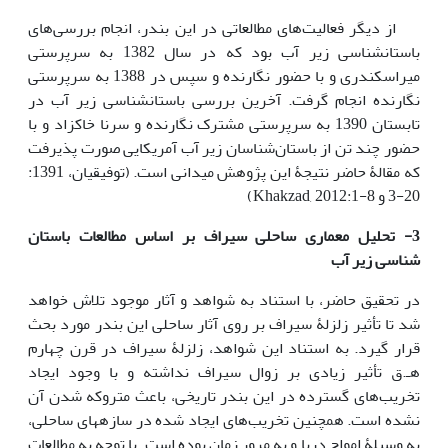
از دیگر فعالیت‌های مطالعاتی در این بندر، انجام بررسی‌های
باستان­شناسی زیر آب بود که در سال 1382 به سرپرستی
میراسکندری و با حضور نگارنده و سپس در 1388 به سرپرستی
نگارنده انجام گرفت. آخرین بررسی باستان­شناسی زیر آب در
تابستان 1390 به سرپرستی مشترک نگارنده و سرنا خاکزاد و با
حضور چند تن از باستان‌شناسان زیر آب آمریکایی صورت پذیرفت
که مقالۀ حاضر نتیجۀ این پژوهش میدانی است. (توفیقیان، 1391:
20-3 و Khakzad, 2012:1-8)
3- تحلیل معماری ساحلی سیراف بر اساس مطالعات باستان
شناسی زیر آب
در تحقیق حاضر، با استناد به شواهد و آثار موجود تلاش خواهد
شد تا تأثیر زلزلۀ سیراف بر روی آثار ساحلی این بندر مورد بحث
قرار گیرد. به استناد این شواهد، زلزلۀ سیراف در قرن چهارم
هـ.ق تأثیر زیادی بر زوال سیراف نداشته و با وجود ایجاد
تخریب‌های گسترده در این بندر تاریخی، باعث متروکه شدن آن
نشده است. همچنین تخریب‌های ایجاد شده در سازه­های ساحلی،
به وسیلۀ امواج دریا و به مرور زمان بوده است. با توجه به مطالعات