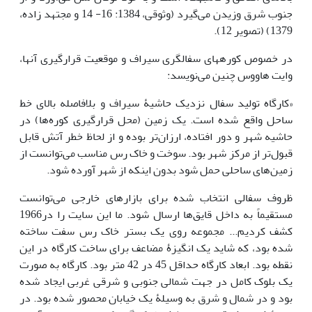
جنوب شرق وزیدن می‌گیرد (وثوقی، 1384: 16- 14 و مجتهد زاده،
1379) (تصویر 12).
در خصوص کوره­های سفالگری سیراف و موقعیت قرارگیری آنها،
وایت هاووس چنین می‌نویسد:
«کارگاه تولید سفال نزدیک حاشیۀ سیراف و بلافاصله بالای خط
ساحل واقع شده است. یک زمین (محل قرارگیری کوره‌ها­) در
حاشیه شهر و دور افتاده، ارزان‌تر بوده و از لحاظ خطر آتش قابل
قبول‌تر از مرکز شهر بود. سوخت و خاک رس مناسب می‌توانست از
زمین‌های ساحلی حمل شود بدون اینکه از شهر آورده شود.
ظروف سفالی انتخاب شده برای بازارهای خارجی می‌توانست
مستقیماً به داخل قایق‌ها ارسال شود. ما این سایت را در­1966
کشف کردیم... مجموعه روی یک بستر خاک رس سفت ساخته
شده بود، که شاید یک انگیزۀ مضاعف برای ساخت کارگاه در این
نقطه بود. ابعاد کارگاه حداقل 45 در 42 متر بود. کارگاه به صورت
یک بلوک کامل در جهت شمالی جنوبی و شرقی غربی ایجاد شده
بود و در شمال و شرق به وسیلۀ یک خیابان محصور شده بود. در