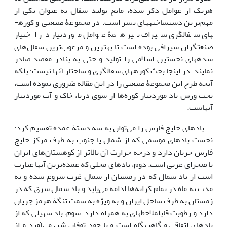
هریک از عوامل ذکر شده، مانع تولید سفال به عنوان یکی از
مهم‌ترین دست­ساخته­های بشر است. در مجموعۀ صنعتی و کوره­
های سفالگری سیراف نیز همۀ عوامل موردنیاز در اختیار
صنعتگران سیرافی بوده است تا بهترین و مرغوب‌ترین سفال‌های
سده­های نخستین اسلامی را تولید و حتی به بنادر مقصد صادر
نمایند. در اینجا بحث کوره­های سفالگری و ساختار آنها نیست؛ بلکه
آنچه طرح این مجموعۀ صنعتی را در این مقاله ضروری نموده است،
بحث وزش باد موردنیاز کوره‌ها از سوی دریا، خاک و آب موردنیاز
آنهاست.
بادهای خلیج فارس را می‌توان به سه دستۀ عمده تقسیم کرد:
نخست بادهای موسمی که از شمال یا جنوب به طرف مرکز خلیج
فارس جریان دارد و درجه حرارت آن بالاتر از کوهستان‌های ایران
یا صحرای عربی است. دوم، بادهای محلی که عمده‌ترین آنها عبارت
است از باد شمال که در زمستان از شمال غرب شروع شده و به
مدت نه ماه در تمام کرانه‌ها ادامه می‌یابد و باد شمال شرق که در
زمستان به طرف ساحل ایران و به ویژه به سمت تنگۀ هرمز جریان
دارد و رطوبت قابل­ملاحظه­ای به همراه دارد. سوم، باد سهیلی که از
بادهای اتفاقی و گاه­به­گاه است و با خود توفان شن می‌آورد و از