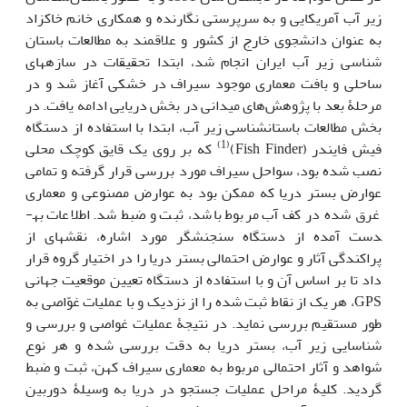
زیر آب آمریکایی و به سرپرستی نگارنده و همکاری خانم خاکزاد
به عنوان دانشجوی خارج از کشور و علاقمند به مطالعات باستان
شناسی زیر آب ایران انجام شد، ابتدا تحقیقات در سازه­های
ساحلی و بافت معماری موجود سیراف در خشکی آغاز شد و در
مرحلۀ بعد با پژوهش‌های میدانی در بخش دریایی ادامه یافت. در
بخش مطالعات باستان­شناسی زیر آب، ابتدا با استفاده از دستگاه
(1)
فیش فایندر (Fish Finder)
که بر روی یک قایق کوچک محلی
نصب شده بود، سواحل سیراف مورد بررسی قرار گرفته و تمامی
عوارض بستر دریا که ممکن بود به عوارض مصنوعی و معماری
غرق شده در کف آب مربوط باشد، ثبت و ضبط شد. اطلاعات به­
دست آمده از دستگاه سنجنش­گر مورد اشاره، نقشه­ای از
پراکندگی آثار و عوارض احتمالی بستر دریا را در اختیار گروه قرار
داد تا بر اساس آن و با استفاده از دستگاه تعیین موقعیت جهانی
GPS، هر یک از نقاط ثبت شده را از نزدیک و با عملیات غوّاصی به
طور مستقیم بررسی نماید. در نتیجۀ عملیات غواصی و بررسی و
شناسایی زیر آب، بستر دریا به دقت بررسی شده و هر نوع
شواهد و آثار احتمالی مربوط به معماری سیراف کهن، ثبت و ضبط
گردید. کلیۀ مراحل عملیات جستجو در دریا به وسیلۀ دوربین