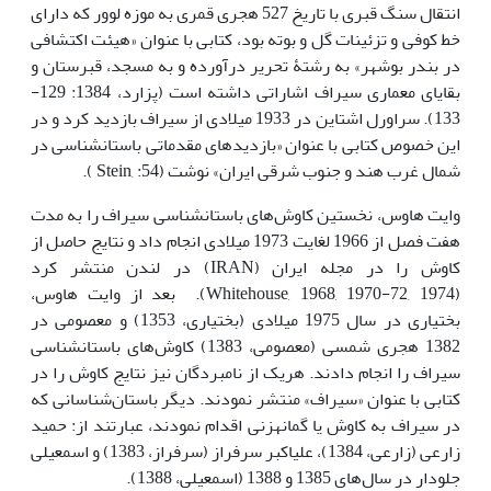
انتقال سنگ قبری با تاریخ 527 هجری قمری به موزه لوور که دارای
خط کوفی و تزئینات گل و بوته بود، کتابی با عنوان «هیئت اکتشافی
در بندر بوشهر» به رشتۀ تحریر درآورده و به مسجد، قبرستان و
بقایای معماری سیراف اشاراتی داشته است (پزارد، 1384: 129-
133). سراورل اشتاین در 1933 میلادی از سیراف بازدید کرد و در
این خصوص کتابی با عنوان «بازدیدهای مقدماتی باستان­شناسی در
شمال غرب هند و جنوب شرقی ایران» نوشت (Stein, :54 ).
وایت هاوس، نخستین کاوش‌های باستان­شناسی سیراف را به مدت
هفت فصل از 1966 لغایت 1973 میلادی انجام داد و نتایج حاصل از
کاوش را در مجله ایران (IRAN) در لندن منتشر کرد
(Whitehouse, 1968, 1970-72, 1974). بعد از وایت هاوس،
بختیاری در سال 1975 میلادی (بختیاری، 1353) و معصومی در
1382 هجری شمسی (معصومی، 1383) کاوش‌های باستان­شناسی
سیراف را انجام دادند. هریک از نامبردگان نیز نتایج کاوش را در
کتابی با عنوان «سیراف» منتشر نمودند. دیگر باستان‌شناسانی که
در سیراف به کاوش یا گمانه­زنی اقدام نمودند، عبارتند از: حمید
زارعی (زارعی، 1384)، علی­اکبر سرفراز (سرفراز، 1383) و اسمعیلی
جلودار در سال‌های 1385 و 1388 (اسمعیلی، 1388).