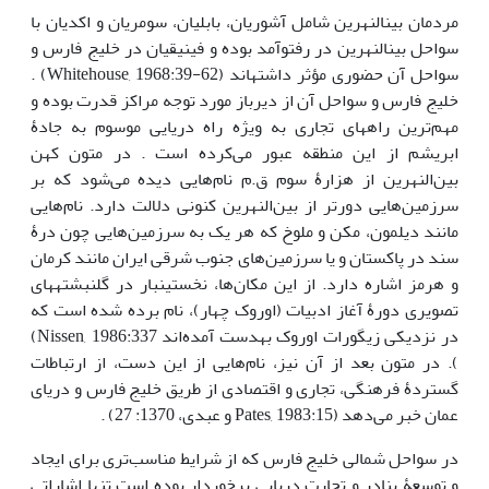
مردمان بین­النهرین شامل آشوریان، بابلیان، سومریان و اکدیان با
سواحل بین­النهرین در رفت­و­آمد بوده و فینیقیان در خلیج فارس و
سواحل آن حضوری مؤثر داشته­اند (Whitehouse, 1968:39-62) .
خلیج فارس و سواحل آن از دیرباز مورد توجه مراکز قدرت بوده و
مهم‌ترین راه­های تجاری به­ ویژه راه دریایی موسوم به جادۀ
ابریشم از این منطقه عبور می‌کرده است . در متون کهن
بین‌النهرین از هزارۀ سوم ق.م نام‌هایی دیده می‌شود که بر
سرزمین‌هایی دورتر از بین‌النهرین کنونی دلالت دارد. نام‌هایی
مانند دیلمون، مکن و ملوخ که هر یک به سرزمین‌هایی چون درۀ
سند در پاکستان و یا سرزمین‌های جنوب شرقی ایران مانند کرمان
و هرمز اشاره دارد. از این مکان‌ها، نخستین­بار در گل­نبشته­های
تصویری دورۀ آغاز ادبیات (اوروک چهار)، نام برده شده است که
در نزدیکی زیگورات اوروک به­دست آمده‌اند Nissen, 1986:337)
). در متون بعد از آن نیز، نام‌هایی از این دست، از ارتباطات
گستردۀ فرهنگی، تجاری و اقتصادی از طریق خلیج فارس و دریای
عمان خبر می‌دهد (Pates, 1983:15 و عبدی، 1370: 27) .
در سواحل شمالی خلیج فارس که از شرایط مناسب‌تری برای ایجاد
و توسعۀ بنادر و تجارت دریایی برخوردار بوده است تنها اشاراتی