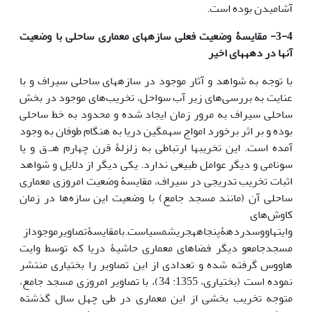
آشامیدن بوده است.
3-4- مقایسۀ وضعیت فعلی سازه­های معماری ساحلی با وضعیت
آنها در دهه­های اخیر
با توجه به شواهد و آثار موجود در سازه­های ساحلی سیراف و با
عنایت به بررسی‌های زیر آب سواحل، تخریب‌های موجود در بخش
ساحلی سیراف به مرور زمان ایجاد شده و محدود به خط ساحلی
بوده و بر اثر برخورد امواج سهمگین دریا به هنگام طوفان به وجود
آمده است. این تخریب­ها ارتباطی به زلزلۀ قرن چهارم هـ.ق و یا
سونامی و دیگر عوامل طبیعی ندارد. یکی دیگر از دلایل و شواهد
اثبات تخریب تدریجی در سیراف، مقایسۀ وضعیت امروزی معماری
ساحلی آن (مانند مسجد جامع) با وضعیت این سازه‌ها در زمان
کاوش‌های
وایتهاووسدردهۀپنجاههجریشمسیاست.بامقایسۀتصاویرموجوداز
مسجدجامعو دیگر فضاهای معماری حاشیۀ دریا که توسط وایت
هاووس گرفته شده و تعدادی از این تصاویر را بختیاری منتشر
نموده است (بختیاری، 1355: 34)، با تصاویر امروزی مسجد جامع،
متوجه تخریب بخشی از این معماری در طی چهل سال گذشته