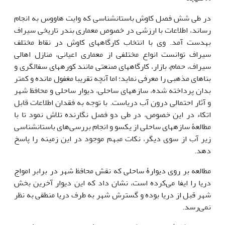
در طی شش فصل کاوش باستان­شناسی که وایت هاووس به انجام
رساند، اطلاعات با ارزشی در خصوص معماری بندر تاریخی سیراف
به­دست آمد. وی با انتخاب کارگاه­های کاوش در نقاط مختلف
سیراف توانست انواع مختلفی از معماری اعیانی، منازل اهالی
سیراف، حمام، بازار، کارگاه­های صنعتی مانند کوره­های سفالگری و
بناهای مذهبی را معرفی نماید؛ اما آنچه تقریبا مغفول مانده و کمتر
بدان پرداخته شده، سازه­های ساحلی، دیوار ساحلی و محافظ شهر
و آثار احتمالی درون آب دریاست. با توجه به فقدان اطلاعات قابل
اتکاء در این خصوص، در طی دو فصل نگارنده تلاش نمود تا با
مطالعۀ سازه­های ساحلی از یک­سو و انجام بررسی‌های باستان­شناسی
زیر آب از سوی دیگر، نکات مبهم موجود در این زمینه را پاسخ
دهد.
مطالعه بر روی دیوارۀ ساحلی که نقش محافظ شهر در برابر امواج
دریا را ایفا می‌کرده است، نشان داد که این دیوار آخرین بخش
شهر قبل از دریا بوده و گسترش شهر به طرف دریا منطقی به نظر
نمی‌رسد.