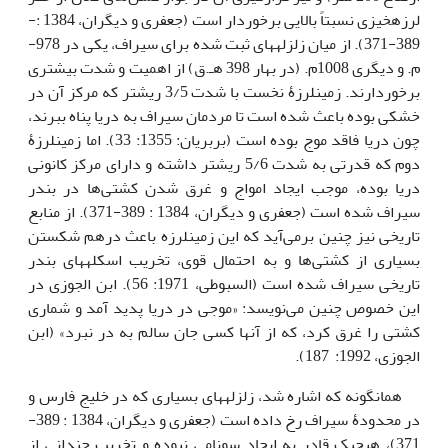
لرزه­خیزی نسبتاً بالایی برخوردار است (جعفری و دیگران، 1384 :­
389-371). از میان زلزله­های ثبت شده برای سیراف، یکی در 978­
م. و دیگری 1008م. (­در بهار 398 هـ.ق) از اهمیت و شدت بیشتری
برخوردارند. زمین­لرزۀ نخست با شدت 3/5 ریشتر که مرکز آن در
خشکی بوده باعث شده است تا مردمان سیراف به دریا پناه ببرند،
چون دریا فاقد موج بوده است (بربریان: 1355: 33). اما زمین­لرزۀ
دوم که قدرتی به شدت 5/6 ریشتر داشته و دارای مرکز کانونی
دریا بوده، موجب ایجاد امواج و غرق شدن کشتی‌ها در بندر
سیراف شده است (جعفری و دیگران، 1384 : 389-371). از منابع
تاریخی نیز چنین برمی‌آید که این زمین­لرزه باعث درهم شکستن
بسیاری از کشتی‌ها و به احتمال قوی، تخریب اسکله­های بندر
تاریخی سیراف شده است (السبوطی، 1971: 56). ابن الجوزی در
این خصوص چنین می‌نویسد: «موجی در دریا پدید آمد و شماری
کشتی را غرق کرد، که از آنها کسی جان سالم به در نبرد» (ابن
الجوزی، 1992: 187).
همانگونه که اشاره شد، زلزله­های بسیاری که در خلیج فارس و
در محدودۀ سیراف رخ داده است (جعفری و دیگران، 1384 : 389-
371)، هیچ­یک قادر به ایجاد سونامی نبوده و تخریب چندانی از