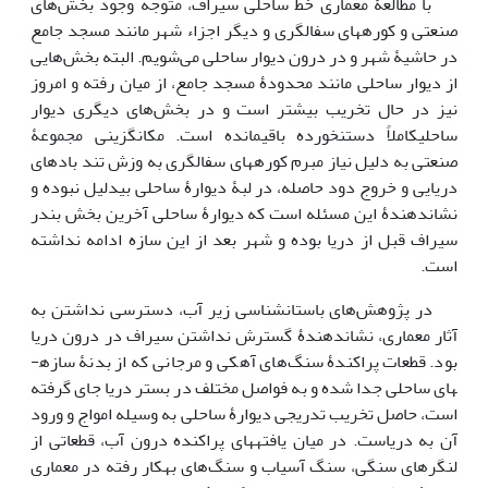
با مطالعۀ معماری خط ساحلی سیراف، متوجه وجود بخش‌های
صنعتی و کوره­های سفالگری و دیگر اجزاء شهر مانند مسجد جامع
در حاشیۀ شهر و در درون دیوار ساحلی می‌شویم. البته بخش‌هایی
از دیوار ساحلی مانند محدودۀ مسجد جامع، از میان رفته و امروز
نیز در حال تخریب بیشتر است و در بخش‌های دیگری دیوار
ساحلیکاملاً دست­نخورده باقی­مانده است. مکان­گزینی مجموعۀ
صنعتی به دلیل نیاز مبرم کوره­های سفالگری به وزش تند بادهای
دریایی و خروج دود حاصله، در لبۀ دیوارۀ ساحلی بی­دلیل نبوده و
نشان­دهندۀ این مسئله است که دیوارۀ ساحلی آخرین بخش بندر
سیراف قبل از دریا بوده و شهر بعد از این سازه ادامه نداشته
است.
در پژوهش‌های باستان­شناسی زیر آب، دسترسی نداشتن به
آثار معماری، نشان­دهندۀ گسترش نداشتن سیراف در درون دریا
بود. قطعات پراکندۀ سنگ‌های آهکی و مرجانی که از بدنۀ سازه­
های ساحلی جدا شده و به فواصل مختلف در بستر دریا جای گرفته
است، حاصل تخریب تدریجی دیوارۀ ساحلی به وسیله امواج و ورود
آن به دریاست. در میان یافته­های پراکنده درون آب، قطعاتی از
لنگرهای سنگی، سنگ آسیاب و سنگ‌های به­کار رفته در معماری