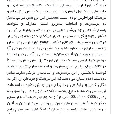
فرهنگ کورا-ارس برمبنای مطالعات کتابخانه‌ای-اسنادی و
داده‌های دست اول کاوش‌ها در ایران به‌صورت أخص و کل قلمرو
فرهنگ کورا-ارس بوده است. همچنین این پژوهش در پی پاسخ
به پرسش‌ها و ابهامات پیشِ‌رو است؛ مدارک و شواهد
باستان‌شناختی چه پیشنهادهایی را در رابطه با باورهای آئینی-
مذهبی جوامع کورا-ارسی در اختیار می‌گذارند؟ و به‌عنوان یکی از
مهم‌ترین پرسش‌ها، باورهای مذهبی جوامع کورا-ارسی در ایران
و قفقاز دارای چه تفاوت‌ها و چه تشابهاتی است؟ به‌طورکلی آیا
می‌توان از باور، دین، آئین، مکان‌های مذهبی و آئینی در رابطه با
جوامع کورا-ارسی صحبت به‌میان آورد؟ پژوهش پیشِ‌رو عمدتاً
در تلاش برای پاسخ به پرسش‌ها و اهداف مطرح شده، خواهد
کوشید تا بخشی از این پرسش‌ها و ابهامات را مرتفع سازد. نتایج
به‌دست آمده نشان می‌دهند که این فرهنگ و مردمان آن، اگرچه
مکان خاص و جایگاهی جدا برای دین و آئین خود نداشته‌اند
(براساس یافته‌ها و نتایج به‌دست آمده تا کنون) اما از یک‌سو بازۀ
زمانی (3500-2400/2500 پ.م.) و تداوم این فرهنگ، و از سوی
دیگر فرهنگ‌های هم‌زمان، چون اوروک و غیره از دین و آئین
بهره‌مند بوده‌اند و همچنین درمیان فرهنگ‌های عصر مفرغ رایج