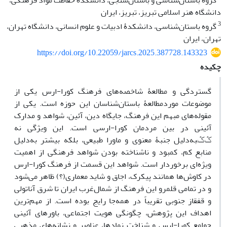
گروه باستان‌شناسی و باستان‌سنجی، دانشکدۀ حفاظت مواد فرهنگی،
دانشگاه هنر اسلامی تبریز، تبریز، ایران
3
گروه باستان‌شناسی، دانشکدۀ ادبیات و علوم انسانی، دانشگاه تهران،
تهران، ایران
https://doi.org/10.22059/jarcs.2025.387728.143323
چکیده
گستردگی و مطالعۀ شاخصه‌های فرهنگ کورا-ارس یکی از
موضوعات موردمطالعۀ باستان‌شناسان این حوزه است. یکی از
مقوله‌های مبهم این فرهنگ، جایگاه دین، آئین، شواهد و مدارک
آئینی در بین مردمان کورا-ارسی است. این ویژگی نه
ݣݣبه‌دلیل جنبۀ معنوی و ماورا طبیعی، بلکه بیشتر به‌دلیل
منابع کم، کمبود و ناشناخته بودن شواهد فرهنگی از اهمیت
ویژه‌ای برخوردار است. شواهد این قسمت از فرهنگ کورا-ارس
در کاوش‌ها همانند پیکرک‌، اجاق و شاید معماری(؟) ظاهر می‌شود
و در تمامی قلمرو این فرهنگ از شمال‌غرب ایران تا شرق آناتولی
و قفقاز جنوبی تقریباً در همه‌جا رایج بوده است. از مهم‌ترین
اهداف این پژوهش، چگونگی هویت اجتماعی، باورهای آئینی
جوامع کورا-ارس و شناخت نمادها، عناصر و نشانه‌های مذهبی