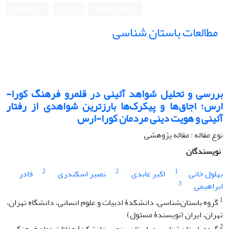
ورود به سامانه
ثبت نام
English
مطالعات باستان شناسی
بررسی و تحلیل شواهد آئینی در قلمرو فرهنگ کورا-
ارس؛ اجاق‌ها و پیکرک‌ها بارزترین شواهدی از رفتار
آئینی و هویت دینی مردمان کورا-ارس
نوع مقاله : مقاله پژوهشی
نویسندگان
2
2
1
بهلول خانی
اکبر عابدی
نصیر اسکندری
قادر
3
ابراهیمی
1
گروه باستان‌شناسی، دانشکدۀ ادبیات و علوم انسانی، دانشگاه تهران،
تهران، ایران (نویسندۀ مسئول)
2