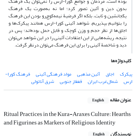
بوده است، مردمان و جوامع کورا-ارس را نمی‌توان یک فرهنگ
بدون دین و آئین تصور کرد؛ اما نه به‌صورت یک فرهنگ
یکجانشین و ثابت، بلکه اگر فرضیۀ نیمه‌کوچ‌رو بودن این فرهنگ
را بتوانیم بپذیریم، شواهد آئینی کورا-ارس همانند پیکرک‌ها و
اجاق‌ها از نظر حجم و وزن کوچک و قابل حمل بوده‌اند؛ پس در
نتیجه، ریشه‌هایی از این اعتقادات آئینی را در این شواهد می‌توان
دید و شاخصۀ آئینی را برای این فرهنگ می‌توان درنظر گرفت.
کلیدواژه‌ها
پیکرک
اجاق
آئین مذهبی
مواد فرهنگی آئینی
فرهنگ کورا-
ارس
شمال‌غرب ایران
قفقاز جنوبی
شرق آناتولی
عنوان مقاله
English
Ritual Practices in the Kura-Araxes Culture: Hearths
and Figurines as Markers of Religious Identity
نویسندگان
English