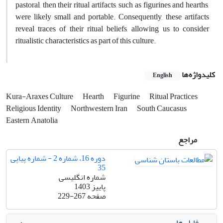
pastoral, then their ritual artifacts, such as figurines and hearths,
were likely small and portable. Consequently, these artifacts
reveal traces of their ritual beliefs, allowing us to consider
ritualistic characteristics as part of this culture.
کلیدواژه‌ها
English
Kura-Araxes Culture
Hearth
Figurine
Ritual Practices
Religious Identity
Northwestern Iran
South Caucasus
Eastern Anatolia
مراجع
دوره 16، شماره 2 - شماره پیاپی
35
شماره انگلیسی
پاییز 1403
صفحه
229-267
فایل ها