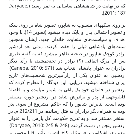
که در نهایت در شاهنشاهی ساسانی به ثمر رسید (Daryaee,
2011: 187).
بر روی سکه­های منسوب به شاپور، تصویر شاه بر روی سکه
و تصویر احتمالی پدر او پاپک دیده می­شود (تصویر 14). با وجود
اهداف و سیاست‌های متفاوت خاندان جدید، ایشان همچنین
سنت‌های پادشاهی قبلی را حفظ کردند. مدتی بعد اردشیر
برادر کوچک شاپور در صحنه ظاهر می­شود که به گفته طبری
پس از مرگ اتفاقی (؟) برادر در تخت­جمشید، با رأی دیگر
برادران به عنوان پادشاه انتخاب شد (Canepa, 2010: 571).
اردشیر، به عنوان یکی از راز­آمیزترین شخصیت‌های تاریخ
ایران شناخته می­شود. دریایی، این دیدگاه را مطرح کرده که
اردشیر در خاندان خود یک یاغی به شمار می­آمده و با فاصلۀ
قابل­توجهی از پدر و برادرش شاید در اردشیر-خوره مستقر
بوده است. بنابراین شاپور را که حاکم مشروع از سوی پدر
بوده به همراه دیگر برادران به قتل رسانده، در 212/211 م. در
استخر مستقر شد و به تدریج حکومت کل پارس را به عنوان
اردشیر پنجم در دست گرفت (Daryaee, 2010: 245 & 248).
معماری اشکانی-برای مثال کاخ آشور- تأثیر قابل­توجهی بر