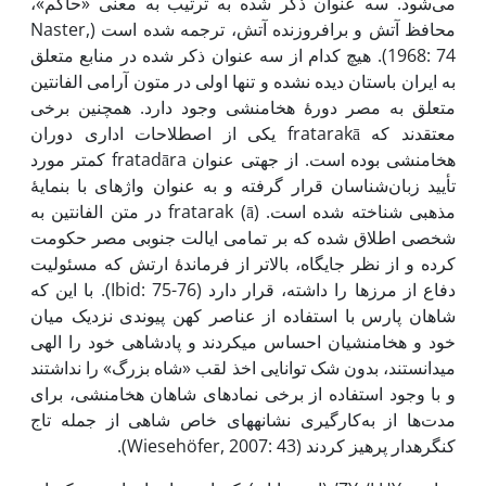
می‌شود. سه عنوان ذکر شده به ترتیب به معنی «حاکم»،
محافظ آتش و برافروزنده آتش، ترجمه شده ­است (Naster,
1968: 74). هیچ کدام از سه عنوان ذکر شده در منابع متعلق
به ایران باستان دیده نشده و تنها اولی در متون آرامی الفانتین
متعلق به مصر دورۀ هخامنشی وجود دارد. همچنین برخی
معتقدند که fratarakā یکی از اصطلاحات اداری دوران
هخامنشی بوده است. از جهتی عنوان fratadāra کمتر مورد
تأیید زبان‌شناسان قرار گرفته و به عنوان واژه­ای با بن­مایۀ
مذهبی شناخته شده است. fratarak (ā) در متن الفانتین به
شخصی اطلاق شده که بر تمامی ایالت جنوبی مصر حکومت
کرده و از نظر جایگاه، بالاتر از فرماندۀ ارتش که مسئولیت
دفاع از مرزها را داشته، قرار دارد (Ibid: 75-76). با این که
شاهان پارس با استفاده از عناصر کهن پیوندی نزدیک میان
خود و هخامنشیان احساس می­کردند و پادشاهی خود را الهی
می­دانستند، بدون شک توانایی اخذ لقب «شاه بزرگ» را نداشتند
و با وجود استفاده از برخی نمادهای شاهان هخامنشی، برای
مدت‌ها از به‌کارگیری نشانه­های خاص شاهی از جمله تاج
کنگره­دار پرهیز کردند (Wiesehöfer, 2007: 43).