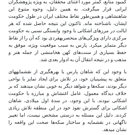
کمبود منابع، کمتر مورد اعتنای محققان، به ویژه پژوهشگران
ایرانی قرار می­گرفت. به همین دلیل، وجوه متنوع این
شاهنشاهی و همین‌طور نقاط مختلف ایران در طول حکومت
ایشان، ناشناخته ماند. تاکنون این نتیجه حاصل شده که هر
ایالت در مرزهای اشکانی با وجود وابستگی نسبی به حکومت
مرکزی دارای ویژگی‌های منحصر­به­فردی بود که آن را از نقاط
دیگر متمایز می­کرد. پارس به سبب موقعیت ویژه، موفق به
حفظ بسیاری از سنت‌های کهن هخامنشی از جمله هنر و
مذهب و در نتیجه انتقال آن به ادوار بعدی شد.
با وجود این که شاهان پارس با بهره­گیری از نقش­مایه­های
متعلق به پیشینیان خود، در تلاش برای ایجاد تمایز با نواحی
دیگر بودند، سکه‌ها و شواهد دیگر به خوبی نشان می­دهند که بر
خلاف دیدگاه معمول، عامل اغتشاش و مبارزه با حکومت
اشکانی نبودند. با این وجود، در سدۀ اول میلادی، شاهان
اشکانی برای گسترش نفوذ خود در این منطقه تلاش زیادی
کردند. دلیل این مسئله به درستی مشخص نیست، اما تغییر
ناگهانی در نقش­مایه و ساختار سکه‌ها صحت این واقعه را
نشان می­دهد.