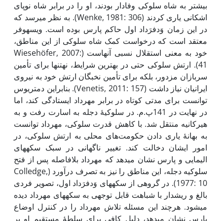
بیشتر به شاه سلوکی وفادار بودند، او را در برابر شاه نوپای
اشکانی یاری کردند (Wenke, 1981: 306). به نظر می­رسد که
در این زمان وَدفرَداد اول حاکم پارس بوده است. ویسهوفر
معتقد است که درخواست کمک شاه سلوکی از این مناطق،
خود به معنی استقلال نسبی آنهاست (Wiesehöfer, 2007:
41). ارتش سلوکی حتی در بهترین شرایط، نه­تنها برای تأمین
سربازان مزدور، بلکه برای تأمین نخبگان ارتش خود به نیروی
ایرانیان نیاز داشت (Venetis, 2011: 157). بنابراین دمتریوس
توانست برای مدتی کوتاه در برابر مهرداد ایستادگی کند، اما
در نهایت در 141­پ.م. در سلوکیۀ دجله به اسارت رفت و به
هیرکانیه منتقل شد. با کاهش قدرت سلوکی، مهرداد توانست
به بهانۀ یاری دادن حکومت‌های محلی به ارتش سلوکی، در
امور ایشان دخالت کند. تغییر ناگهانی در سبک سکه­های
الیمایی و پارس نشان می­دهد که مهرداد بلافاصله پس از فتح
سلوکیه دجله، این مناطق را نیز به تصرف درآورد (Colledge,
1977: 10). در گروهی از سکه­های وَدفرَداد اول، تصویر فردی
بالغ و ریش­دار با شباهت قابل توجهی به سکه­های مهرداد دیده
می­شود. هرچند این مسئله تلاش مهرداد را در کنترل اوضاع
پارس نشان می­دهد، دلیل کافی برای سلطۀ مستقیم او بر