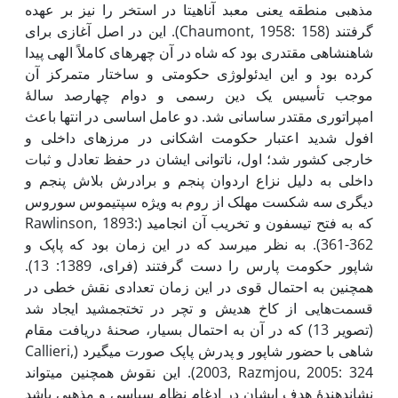
مذهبی منطقه یعنی معبد آناهیتا در استخر را نیز بر عهده
گرفتند (Chaumont, 1958: 158). این در اصل آغازی برای
شاهنشاهی مقتدری بود که شاه در آن چهره­ای کاملاً الهی پیدا
کرده بود و این ایدئولوژی حکومتی و ساختار متمرکز آن
موجب تأسیس یک دین رسمی و دوام چهارصد سالۀ
امپراتوری مقتدر ساسانی شد. دو عامل اساسی در انتها باعث
افول شدید اعتبار حکومت اشکانی در مرزهای داخلی و
خارجی کشور شد؛ اول، ناتوانی ایشان در حفظ تعادل و ثبات
داخلی به دلیل نزاع اردوان پنجم و برادرش بلاش پنجم و
دیگری سه شکست مهلک از روم به ویژه سپتیموس سوروس
که به فتح تیسفون و تخریب آن انجامید (Rawlinson, 1893:
361-362). به نظر می­رسد که در این زمان بود که پاپک و
شاپور حکومت پارس را دست گرفتند (فرای، 1389: 13).
همچنین به احتمال قوی در این زمان تعدادی نقش خطی در
قسمت‌هایی از کاخ هدیش و تچر در تخت­جمشید ایجاد شد
(تصویر 13) که در آن به احتمال بسیار، صحنۀ دریافت مقام
شاهی با حضور شاپور و پدرش پاپک صورت می­گیرد (Callieri,
2003, Razmjou, 2005: 324). این نقوش همچنین می­تواند
نشان­دهندۀ هدف ایشان در ادغام نظام سیاسی و مذهبی باشد