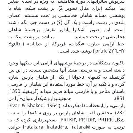
سرپوش ساتراپی­های دورۀ هخامنشی به ویژه در آسیای صغیر
پیدا می­کند (برای مثال تصویر 2). بر پشت سکه، شاه با
پوششی مشابه شاهان هخامنشی بر تخت نشسته، عصای
بلندی در دست راست و یک گل (؟) در دست چپ نگه داشته
است. این تصویر آشکارا یادآور نقوش برجستۀ شاهان
هخامنشی در تخت­ جمشید می­باشد. بر پشت سکه به
خط آرامی عبارت «بگدات، فرترکا، از خدایان» (‘Bgdtn
prtrk’ ZY ‘LHY’) نوشته شده است.
تاکنون مشکلاتی در ترجمۀ نوشته­های آرامی این سکه­ها وجود
داشته است و به درستی منشأ آنها مشخص نیست. در این بین
گرین­فیلد به کتیبه­ای ناخوانا از یکی از شاهان پارس اشاره
کرده و با تکیه بر آن، خط مورد استفادۀ این شاهان را فارسی
باستان متأخر و یا فارسی میانۀ قدیم می­داند (گرین­فیلد،1390:
851). همچنینبیواروشیکدازعنوان«آرامی
پارسی»برایاینخطاستفادهکرده­اند (Bivar & Shaked, 1964:
282). محققین لقب شاهان پارس بر روی سکه‌ها را به سه
شکل PRTKR’, PRTDR’, PRTRK نسخه­برداری کرده که به
ترتیب به صورت fratakara, fratadāra, fratarakā خوانده