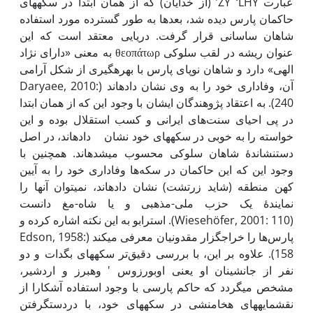
عبارت ZY ‘LHY’ (از خدایان) که از همان ابتدا در سکه­های
حاکمان پارس دیده شد، بعدها به طور گسترده مورد استفاده
شاهان ساسانی قرار گرفت. دریایی معتقد است که این
عنوان ریشه در لقب سلوکی θεοπάτωρ به معنی «دارای نژاد
الهی» دارد و شاهان نوپای پارس با بهره­گیری از شکل آرامی
آن، وفاداری خود را به وی نشان داده­اند (Daryaee, 2010:
240). به اعتقاد پژوهندگان ایشان با وجود این که از همان ابتدا
در پی احیای سنت‌های ایرانی و کسب استقلال بوده و این
خواسته را به خوبی در سکه­های خود نشان داده­اند، در اصل
دست­نشاندۀ شاهان سلوکی محسوب می­شده­اند. همچنین با
وجود این که این حاکمان در سکه‌ها وفاداری خود را به آیین
کهن منطقه (شاید زرتشت) نشان داده­اند، نمی­توان آنها را
نمایندۀ یک حزب ملی-مذهبی و یا شاه-مغ دانست
(Wiesehöfer, 2001: 110). استرابو به این نکته اشاره کرده و
پارس‌ها را خراج­گزار مقدونیان معرفی می­کند (Edson, 1958:
158). علاوه بر این، با بررسی دقیق‌تر سکه­های بگدات و دو
نفر از جانشینان او یعنی اوبورزوس ' وهبرز و اردشیر،
مشخص می­گردد که حاکم پارسی با وجود استفاده آشکارا از
نقش­مایه­های هخامنشی در سکه­های خود، با در­دست­گرفتن