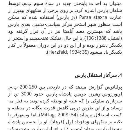
می­توان به احداث پایتختی جدید در سدۀ سوم پ.م. توسط
شاهان پارس اشاره کرد. بر روی برخی از سکه­های وهبرز از
عبارت Pārsa staxra (دژ پارس) استفاده شده که ممکن
است منظور شهر استخر مرکز سیاسی-مذهبی بعدی پارس
باشد که مهم­ترین معبد آناهیتا نیز در آن قرار گرفته­ بود
(اشتیل، 1388: 106). با این حال، تفکیک تخت­جمشید و استخر از
یکدیگر دشوار بوده و از این دو در این دوران معمولاً در کنار
یکدیگر یاد می­شود (Herzfeld, 1934: 35).
4. سرآغاز استقلال پارس
پولیانوس گزارش می­دهد که در تاریخی بین 250-200 پ.م.
اوبورزوس-وهبرز، دومین پادشاه پارس حدود 3000 تن از
سربازان سلوکی را که علیه او توطئه کرده بودند به قتل می­
رساند و از این طریق در پی کاهش قدرت بیگانه در منطقه و
کسب استقلال برمی­آید (Mittag, 2008: 54). اما ویسهوفر با
تکیه بر سکه­های وَدفرَداد اول (فرهاد)، او را نخستین پادشاه
مستقل پارس می­داند (تصویر 7). برای اولین بار در پشت سکه­