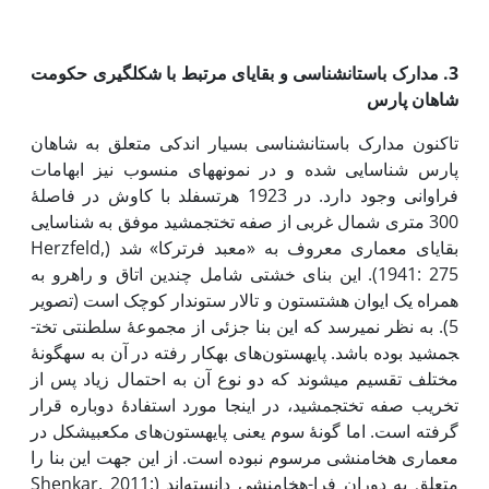
3. مدارک باستان­شناسی و بقایای مرتبط با شکل­گیری حکومت
شاهان پارس
تاکنون مدارک باستان­شناسی بسیار اندکی متعلق به شاهان
پارس شناسایی شده و در نمونه­های منسوب نیز ابهامات
فراوانی وجود دارد. در 1923 هرتسفلد با کاوش در فاصلۀ
300 متری شمال غربی از صفه تخت­جمشید موفق به شناسایی
بقایای معماری معروف به «معبد فرترکا» شد (Herzfeld,
1941: 275). این بنای خشتی شامل چندین اتاق و راهرو به
همراه یک ایوان هشت­ستون و تالار ستون­دار کوچک است (تصویر
5). به نظر نمی­رسد که این بنا جزئی از مجموعۀ سلطنتی تخت­
جمشید بوده باشد. پایه­ستون‌های به­کار رفته در آن به سه­گونۀ
مختلف تقسیم می­شوند که دو نوع آن‌ به احتمال زیاد پس از
تخریب صفه تخت­جمشید، در اینجا مورد استفادۀ دوباره قرار
گرفته است. اما گونۀ سوم یعنی پایه­ستون‌های مکعبی­شکل در
معماری هخامنشی مرسوم نبوده است. از این جهت این بنا را
متعلق به دوران فرا-هخامنشی دانسته‌اند (Shenkar, 2011: