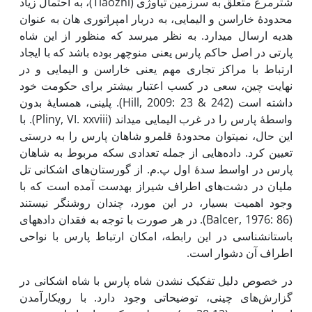
شترمرغ متعلق به سرزمین تیاوژی (Tiaozhi)، به احتمال زیاد
محدودۀ خاراسن و الیمایی، به دربار امپراتوری هان به عنوان
هدیه ارسال می­دارد. به نظر می­رسد که منظور از این شاه
پارتی در اصل حاکم پارس یعنی منوچهر بوده ­باشد که با ایجاد
ارتباط با مراکز تجاری مهم یعنی خاراسن و الیمایی و در
نهایت چین، سعی در کسب اعتبار بیشتر برای حکومت خود
داشته است (Hill, 2009: 23 & 242). پلینی، همسایۀ بدون
واسطۀ پارس را در غرب الیمایی می­داند (Pliny, VI. xxviii). با
این حال، نمی­توان محدودۀ قلمرو شاهان پارس را به درستی
تعیین کرد. داده‌هایی از جمله تعدادی سکه مربوط به شاهان
پارس در اواسط سدۀ اول پ.م. از گورستان‌های اشکانی تل
ملیان در دشت‌های اطراف شیراز به­دست آمده است که با
وجود اهمیت بسیار، در این مورد، چندان روشنگر نیستند
(Balcer, 1976: 86). در هر صورت با توجه به فقدان داده­های
باستان­شناسی در این رابطه، امکان ارتباط پارس با نواحی
اطراف آن دشوار است.
در خصوص دلیل تفکیک نشدن شاه پارس با شاه اشکانی در
گزارش‌های چینی، توضیحاتی وجود دارد. با روی­کار­آمدن