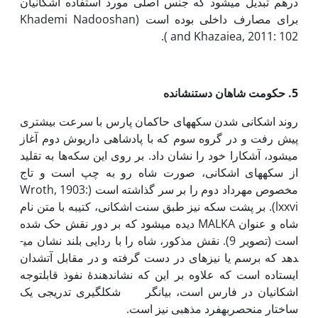
درهم تبدیل می­شود که جنس اصلی مورد استفاده اشکانیان
برای مصارف داخلی بوده است (Khademi Nadooshan
and Khazaiea, 2011: 102 ).
5. حکومت شاهان دست­نشانده
روند اشکانی شدن سکه­های حاکمان پارس با سرعت بیشتری
پیش رفت و در گروه سوم که با پادشاهی داریوش دوم آغاز
می­شود، آشکارا خود را نشان داد. بر روی این سکه‌ها به تقلید
از سکه­های اشکانی، صورت شاه رو به چپ است و تاج
مخصوص مهرداد دوم را بر سر گذاشته است (Wroth, 1903:
lxxvi). بر پشت سکه نیز طبق سنت اشکانی، کتیبه با متن نام
شاه و عنوان MALKA دیده می­شود که بر دور نقش حک شده
است (تصویر 9). نقش مذکور، شاه را با ردایی بلند نشان می­
دهد که برسم یا نیزه­ای در دست گرفته و در مقابل آتشدان
ایستاده است که علاوه بر این که نشان­دهندۀ نفوذ قابل­توجه
اشکانیان در فارس است، بیانگر شکل­گیری تدریجی یک
ساختار منحصر­به­فرد مذهبی نیز است.