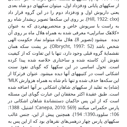
از سکه­های پایانی وَدفرَداد اول، می­توان سکه­های دو شاه بعدی
یعنی داریوش اول و وَدفرَداد دوم را در این گروه قرار داد
(Hill, 1922: clxx). بر روی این سکه‌ها تصویر ریش­دار شاه رو
به راست با سرپوش خاص و منحصر­به­فردی که به عنوان
«کلاهک ساتراپی» معرفی شده به همراه هلال ماه بر روی آن
دیده­ می­شود (تصویر 8). هلال ماه می­تواند نماد حکومت الهی
شخص باشد (Olbrycht, 1997: 52). بر پشت سکه همان
نقش­مایۀ گروه قبلی وجود دارد، تنها با این تفاوت که از کیفیت
نقوش آن کاسته شده و ساختاری خلاصه شده پیدا کرده
است. تحول اساسی در این سکه­ها که گویای نفوذ سنت
اشکانی است در کتیبه­های آنها دیده می­شود. عنوان فرترکا از
این سکه‌ها حذف شده و تنها نام شاه به همراه هزوارش MLK’
(شاه) به تقلید از سکه­های شاهان اشکانی بر آنها اضافه شده
است. طبق عقیدۀ اکثر محققان این عبارت گویای این مسئله
است که از این پس حاکمان دست­نشاندۀ شاهان اشکانی در
پارس حکمرانی می­کنند (Canepa, 2010: 569؛ اشتیل، 1388:
106؛ سلوود،1390: 194). همچنین پیش از این، جنس غالب
سکه­های پارس چهار درهمی‌های نقره­ای بود که از این پس به