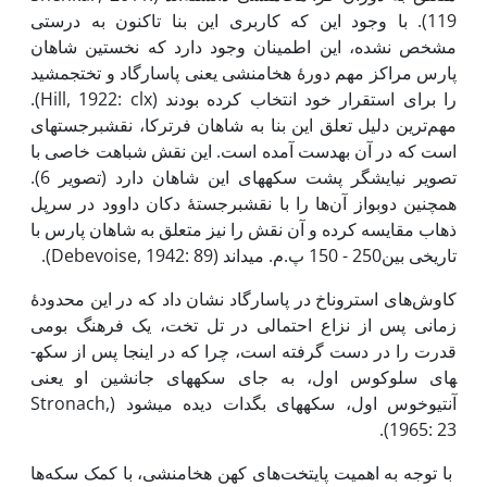
119). با وجود این که کاربری این بنا تاکنون به درستی
مشخص نشده، این اطمینان وجود دارد که نخستین شاهان
پارس مراکز مهم دورۀ هخامنشی یعنی پاسارگاد و تخت­جمشید
را برای استقرار خود انتخاب کرده بودند (Hill, 1922: clx).
مهم‌ترین دلیل تعلق این بنا به شاهان فرترکا، نقش­برجسته­ای
است که در آن به­دست آمده است. این نقش شباهت خاصی با
تصویر نیایشگر پشت سکه­های این شاهان دارد (تصویر 6).
همچنین دوبواز آن‌ها را با نقش­برجستۀ دکان داوود در سرپل
ذهاب مقایسه کرده و آن نقش را نیز متعلق به شاهان پارس با
تاریخی بین250 - 150 پ.م. می­داند (Debevoise, 1942: 89).
کاوش‌های استروناخ در پاسارگاد نشان داد که در این محدودۀ
زمانی پس از نزاع احتمالی در تل تخت، یک فرهنگ بومی
قدرت را در دست گرفته است، چرا که در اینجا پس از سکه­
های سلوکوس اول، به جای سکه­های جانشین او یعنی
آنتیوخوس اول، سکه­های بگدات دیده می­شود (Stronach,
1965: 23).
با توجه به اهمیت پایتخت‌های کهن هخامنشی، با کمک سکه‌ها