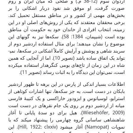
اردوان سوم (12-38 م.) و صلحی که میان ایران و روم
صورت گرفت، او موفق شد نفوذ دربار اشکانی را بر
بخش‌های مهمی از کشور و در مناطق مستقل تحمیل کند.
برخی محققان معتقدند که یکی از روش‌های اصلی او در این
زمینه، انتخاب افرادی از خاندان خود به حکومت آن مناطق
بوده است (شیپمان، 1384: 58). سکه‌ها نیز به گونه­ای این
موضوع را نشان می­دهند؛ برای مثال استفاده اردشیر دوم از
سربند شاهی و پوشش و آرایش کاملاً اشکانی در سکه‌ها، نمی­
تواند یک اتفاق ساده باشد (تصویر 10). اما از آنجایی که همین
شاه در این زمان از تاج‌های بومی کنگره­دار استفاده می­کرده
است، نمی‌توان این دیدگاه را به اثبات رساند (تصویر 11).
اطلاعات بسیار اندکی از پارس در این برهه تا ظهور اردشیر
بابکان در دست است. به جز سکه‌ها، تنها اشارات کوتاهی از
استرابو، لوسیانوس و ایزودور خاراکسی و یک کتیبۀ فارسی
میانه از اردشیر دوم بر روی یک جام نقره­ای در دست است
(Wiesehöfer, 2009). هیل برای دو سدۀ پایانی تا آغاز
شاهنشاهی ساسانی گروه چهارمی را پیشنهاد می­کند که با
نموپات (Namopat) آغاز می­شود (Hill, 1922: clxxiv). این