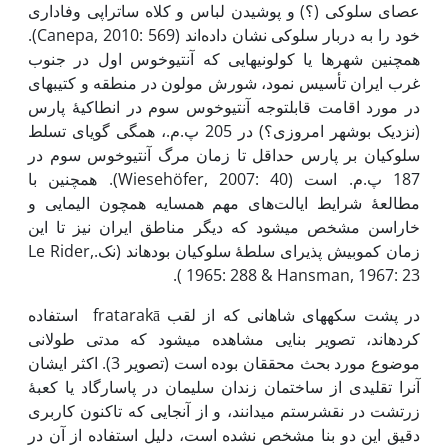
عصای سلوکی (؟) و پوشیدن لباس و کلاه ساتراپی وفاداری
خود را به دربار سلوکی نشان داده‌اند (Canepa, 2010: 569).
همچنین شهرها یا کولونی­هایی که آنتیوخوس اول در جنوب
غرب ایران تأسیس نمود، شورش مولون در منطقه و کتیبه­ای
در مورد اقامت قابل­توجه آنتیوخوس سوم در انطاکیۀ پارس
(نزدیک بوشهر امروزی؟) در 205 پ.م.، همگی گویای تسلط
سلوکیان بر پارس حداقل تا زمان مرگ آنتیوخوس سوم در
187 پ.م. است (Wiesehöfer, 2007: 40). همچنین با
مطالعۀ شرایط ایالت‌های مهم همسایه همچون الیمایی و
خاراسن مشخص می­شود که دیگر مناطق ایران نیز تا این
زمان کم­و­بیش پذیرای سلطۀ سلوکیان بوده­اند (نک.Le Rider,
1965: 288 & Hansman, 1967: 23 ).
در پشت سکه­های شاهانی که از لقب fratarakā استفاده
کرده­اند، تصویر بنایی مشاهده می­شود که مدتی طولانی
موضوع مورد بحث محققان بوده است (تصویر 3). اکثر ایشان
آن­را تقلیدی از ساختمان زندان سلیمان در پاسارگاد یا کعبۀ
زرتشت در نقش­رستم می­دانند، و از آنجایی که تاکنون کاربری
دقیق این دو بنا مشخص نشده است، دلیل استفاده از آن در