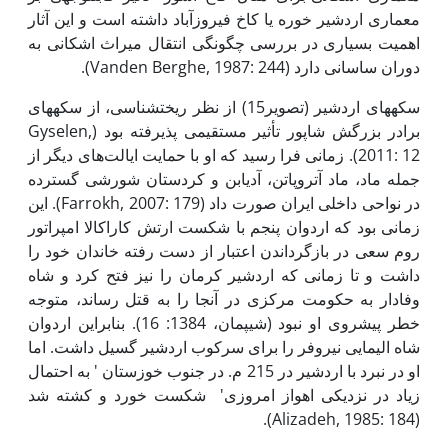
معماری اردشیر خوره یا کاخ فیروزآباد داشته است و این آثار
اهمیت بسیاری در بررسی چگونگی انتقال میراث اشکانی به
دوران ساسانی دارد (Vanden Berghe, 1987: 244).
سکه­های اردشیر (تصویر­15) از نظر ریخت­شناسی، از سکه­های
برادر بزرگش شاپور تأثیر مستقیمی پذیرفته بود (Gyselen,
2011: 12). زمانی فرا رسید که او با حمایت ایالت‌های دیگر از
جمله ماد، ماد آتروپاتن، آدیابن و کردستان شورشی گسترده
در نواحی داخلی ایران صورت داد (Farrokh, 2007: 179). این
زمانی بود که اردوان پنجم با شکست ارتش کاراکالا امپراتور
روم سعی در بازگرداندن اعتبار از­ دست­ رفته خاندان خود را
داشت و تا زمانی که اردشیر کرمان را نیز فتح کرد و شاه
وفادار به حکومت مرکزی در آنجا را به قتل رساند، متوجه
خطر پیش­روی او نبود (شیپمان، 1384: 16). بنابراین اردوان
شاه الیمایی نیروفر را برای سرکوب اردشیر گسیل داشت. اما
او در نبرد با اردشیر در 215 م. در جنوب خوزستان ' به احتمال
زیاد در نزدیکی اهواز امروزی' شکست خورد و کشته شد
(Alizadeh, 1985: 184).