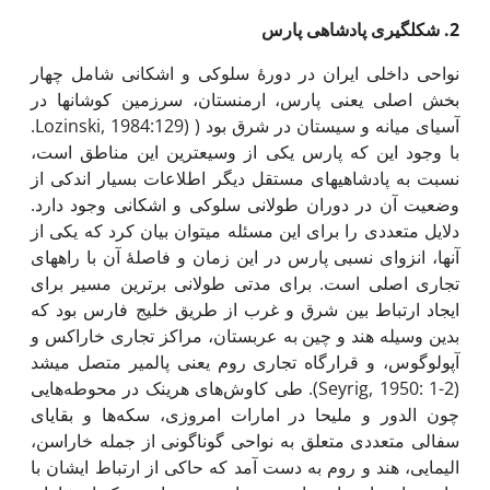
2. شکل­گیری پادشاهی پارس
نواحی داخلی ایران در دورۀ سلوکی و اشکانی شامل چهار
بخش اصلی یعنی پارس، ارمنستان، سرزمین کوشان­ها در
آسیای میانه و سیستان در شرق بود ( (Lozinski, 1984:129.
با وجود این که پارس یکی از وسیع­ترین این مناطق است،
نسبت به پادشاهی­های مستقل دیگر اطلاعات بسیار اندکی از
وضعیت آن در دوران طولانی سلوکی و اشکانی وجود دارد.
دلایل متعددی را برای این مسئله می­توان بیان کرد که یکی از
آنها، انزوای نسبی پارس در این زمان و فاصلۀ آن با راه­های
تجاری اصلی است. برای مدتی طولانی برترین مسیر برای
ایجاد ارتباط بین شرق و غرب از طریق خلیج فارس بود که
بدین وسیله هند و چین به عربستان، مراکز تجاری خاراکس و
آپولوگوس، و قرارگاه تجاری روم یعنی پالمیر متصل می­شد
(Seyrig, 1950: 1-2). طی کاوش‌های هرینک در محوطه‌هایی
چون الدور و ملیحا در امارات امروزی، سکه‌ها و بقایای
سفالی متعددی متعلق به نواحی گوناگونی از جمله خاراسن،
الیمایی، هند و روم به­ دست آمد که حاکی از ارتباط ایشان با