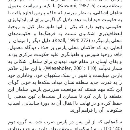
منطقه نیست (Kawami, 1987: 6). با تکیه بر سیاست معمول
شاهان اشکانی، به نظر می­رسد که حاکم پارس اجازه یافته تا
به حکومت خود ادامه دهد. دلایل گوناگونی برای این ایدئولوژی
حکومتی وجود دارد که یکی از آنها طبق نظر کیل به روحیۀ
انعطاف­پذیری اشکانیان نسبت به فرهنگ‌ها و حکومت‌های
محلی باز­می­گردد (Keall, 1994: 272). دلیل دیگر را می­توان از
آنجایی دید که حاکمان محلی پارس بر خلاف دیدگاه معمول،
فاقد روحیۀ شورش و طغیان­گری علیه حکومت مرکزی بودند
و بقای ایشان در مقام خود، تهدیدی برای شاهان اشکانی به
شمار نمی­آمد (Wiesehöfer, 2001: 110). با این حال، حاکم
پارس می­بایست با تغییر در سبک سکه­های خود، وفاداری خود
را به قدرت جدید منطقه نشان می­داد. سکه‌ها به خوبی گویای
این نکته مهم هستند که موقعیت سرزمین پارس، شاهان این
منطقه را یاری کرد تا بسیاری از سنت‌های کهن مذهبی را
حفظ کرده و در نهایت با انتقال آن به دورۀ ساسانی، اسباب
شکوفایی آن را فراهم آورند.
سکه‌هایی که از این پس در پارس ضرب شد، به گروه دوم
(140-100 پ.م.) سکه­های منطقه تعلق دارند. به جزء تعدادی