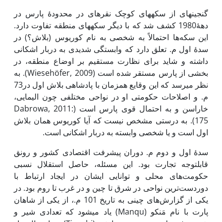
گنجینه­ای از سکه­های کوچک نقره­ای در محدودۀ پارس در
دهۀ1980 کشف شد که با دیگر سکه­های منطقه تفاوت دارد.
این سکه‌ها احتمالاً به شخصی به نام کوریوس (بلاش؟) در
سدۀ اول م. تعلق دارد که وابستگی شدیدی به دربار اشکانی
داشته و شاید برای نظارت مستقیم بر اوضاع منطقه، در
بخشی از پارس مستقر شده است (Wiesehöfer, 2009). به
نظر می­رسد که این وقایع همزمان با پادشاهی بلاش اول در73
م. و اصلاحات حکومتی او در نواحی مختلفی چون الیمایی،
خاراسن و به احتمال قوی پارس است (Dabrowa, 2011:
175). به درستی مشخص نیست که آیا کوریوس همان بلاش
اول است و یا شخصی وابسته به دربار اشکانی است.
سدۀ اول و دوم م. دوران پیشرفت اقتصادی کشور و رونق
قابل­توجه تجارت بود. این مسئله، حاصل استقلال نسبی
حکومت‌های محلی و توانایی ایشان در ایجاد ارتباط با
دوردست‌ترین نواحی در شرق تا چین و در غرب تا روم بود. در
یکی از گزارش‌های چینی به تاریخ 101 م.، از یکی از شاهان
پارت با نام مَنکو (Manqu) یاد می­شود که تعدادی شیر و