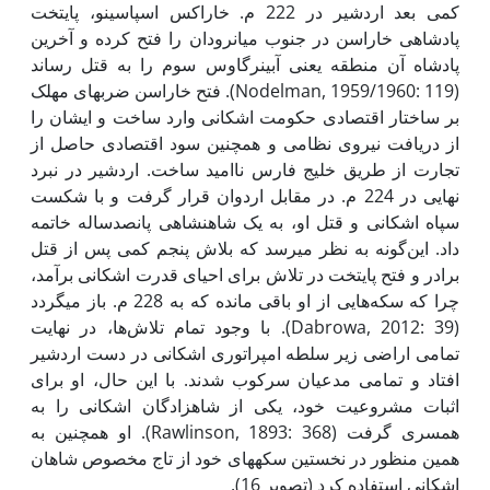
کمی بعد اردشیر در 222 م. خاراکس اسپاسینو، پایتخت
پادشاهی خاراسن در جنوب میان­رودان را فتح کرده و آخرین
پادشاه آن منطقه یعنی آبینرگاوس سوم را به قتل رساند
(Nodelman, 1959/1960: 119). فتح خاراسن ضربه­ای مهلک
بر ساختار اقتصادی حکومت اشکانی وارد ساخت و ایشان را
از دریافت نیروی نظامی و همچنین سود اقتصادی حاصل از
تجارت از طریق خلیج فارس ناامید ساخت. اردشیر در نبرد
نهایی در 224 م. در مقابل اردوان قرار گرفت و با شکست
سپاه اشکانی و قتل او، به یک شاهنشاهی پانصدساله خاتمه
داد. این‌گونه به نظر می­رسد که بلاش پنجم کمی پس از قتل
برادر و فتح پایتخت در تلاش برای احیای قدرت اشکانی برآمد،
چرا که سکه‌هایی از او باقی مانده که به 228 م. باز می­گردد
(Dabrowa, 2012: 39). با وجود تمام تلاش‌ها، در نهایت
تمامی اراضی زیر سلطه امپراتوری اشکانی در دست اردشیر
افتاد و تمامی مدعیان سرکوب شدند. با این حال، او برای
اثبات مشروعیت خود، یکی از شاهزادگان اشکانی را به
همسری گرفت (Rawlinson, 1893: 368). او همچنین به
همین منظور در نخستین سکه­های خود از تاج مخصوص شاهان
اشکانی استفاده کرد (تصویر 16).