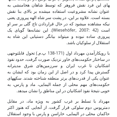
های این فرد نقش فروهر که توسط شاهان هخامنشی به
عنوان نشانه مشروعیت استفاده می­شده بر بالای بنا نقش
بسته است. علاوه بر این، در پشت سر شاه الهه پیروزی یعنی
نیکه مشاهده می­شود که در حال قراردادن تاج گلی بر سر او
است (Wiesehöfer, 2007: 42). این نشانه‌ها گویای یک
پیروزی ساده نبوده و می­تواند بیانگر دستیابی این شاه به
استقلال از سلوکیان باشد.
با روی­کار­آمدن مهرداد اول (171-138 پ.م.) تحول قابل­توجهی
در ساختار حکومت‌های خاور نزدیک صورت گرفت، حدود نفوذ
اشکانیان تا غرب ایران و سرزمین‌های شرق مدیترانه
گسترش پیدا کرد و در اصل از این زمان بود که ایشان به
عنوان یکی از قدرت‌های برتر منطقه شناخته شدند. سکه­های
حکومت‌های مهم محلی از جمله الیمایی، ماد و پارس، به
خوبی نتیجۀ نفوذ اشکانیان در این مناطق را نشان می­دهد.
مهرداد با تسلط بر غرب کشور به ویژه ماد، در مقابل
دمتریوس دوم سلوکی قرار گرفت. از آنجایی که هنوز اکثر
حاکمان محلی در الیمایی، خاراسن و پارس با وجود استقلال