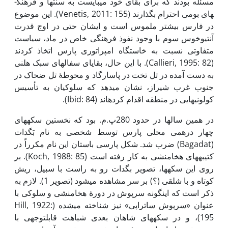
مسئله بودند که برای بقای خود می­بایست به سنت­ها و فرهنگ­
های بومی احترام بگذارند (Venetis, 2011: 155). این موضوع
در فارس بیشتر ملموس است و ایشان حتی در اوج قدرت
آنتیوخوس سوم با وجود نفوذ فرهنگی خاص در ماد، سیاست
متفاوتی نسبت به خاستگاه امپراتوری پارس اتخاذ کردند
(Callieri, 1995: 82). با این حال، بقایای سفال­های سبک هلنی
به­ دست آمده در تل تخت در پاسارگاد و محوطۀ تل ضحاک در
جنوب غرب شیراز، نشان می­دهد که سلوکیان به تأسیس
کولونی­هایی در منطقه اقدام کرده­اند (Ibid: 84).
در همین سال­ها در حدود 280­پ.م. بود که نخستین سکه­های
چهار درهمی محلی پارس توسط شخصی به نام بَگدات
(Bagadat) ضرب شد. شکل پارسی باستان این نام مکرراً در
کتیبه­های هخامنشی به کار رفته است (Koch, 1988: 85). بر
روی این سکه­ها، تصویر بگدات رو به راست با سبیل، ریش
کوتاه و با شلقی (؟) بر سر مشاهده می­شود (تصویر 1). لازم به
ذکر است که این­گونه سرپوش در دورۀ هخامنشی و سلوکی با
عنوان «سرپوش ساتراپی» نیز شناخته می­شده (Hill, 1922:
195)، و در سکه­های شاهان بعدی شباهت قابل­توجهی با