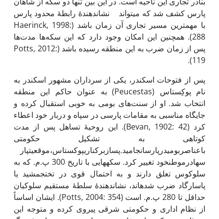
بنادر تجاری این ناحیه است. در این بین تنها دو سکه از شاهان
پارس کشف شد که می­تواند نشان­دهندۀ رابطۀ محدود پارس
با مهم­ترین مسیر تجاری آن زمان باشد (Haerinck, 1998:
288). همچنین این امکان وجود دارد که این سکه‌ها مدت‌ها
پس از زمان ضرب به این منطقه رسیده باشد (Potts, 2012:
119).
پس از فتوحات اسکندر، یکی از سرداران مشهور اسکندر به
نام پوکِستاس (Peucestas) به عنوان حاکم این منطقه
انتخاب شد. او از سنت‌های بومی به خوبی استقبال کرده و
جایگاه مناسبی به مقامات پارسی در سپاه و دربار خود اعطاء
کرد (Bevan, 1902: 42). این روحیۀ تساهل پس از مدت
کوتاهی به تشکیل حکومتی
باعناصربومیدرپارسانجامید.پسازبرکناریپوکستاس،موقعیتپار
س­هادرموطنخود تغییر کرد. سکه­هایی با تاریخ 300 پ.م. که به
سلوکوس تعلق دارند و به احتمال قوی در تخت­جمشید یا
پاسارگاد ضرب شده­اند، نشان­دهندۀ سلطۀ مستقیم سلوکیان
حداقل تا 280 پ.م. است (Potts, 2004: 354). ایشان اساساً
از نظام اداری و حکومتی شرقی پیروی کرده و متوجه این