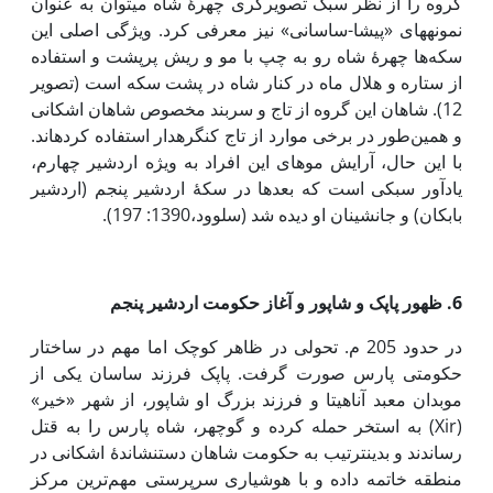
گروه را از نظر سبک تصویرگری چهرۀ شاه می­توان به عنوان
نمونه­های «پیشا-ساسانی» نیز معرفی کرد. ویژگی اصلی این
سکه‌ها چهرۀ شاه رو به چپ با مو و ریش پر­پشت و استفاده
از ستاره و هلال ماه در کنار شاه در پشت سکه است (تصویر
12). شاهان این گروه از تاج و سر­بند مخصوص شاهان اشکانی
و همین‌طور در برخی موارد از تاج کنگره­دار استفاده کرده­اند.
با این حال، آرایش موهای این افراد به ویژه اردشیر چهارم،
یادآور سبکی است که بعدها در سکۀ اردشیر پنجم (اردشیر
بابکان) و جانشینان او دیده شد (سلوود،1390: 197).
6. ظهور پاپک و شاپور و آغاز حکومت اردشیر پنجم
در حدود 205 م. تحولی در ظاهر کوچک اما مهم در ساختار
حکومتی پارس صورت گرفت. پاپک فرزند ساسان یکی از
موبدان معبد آناهیتا و فرزند بزرگ او شاپور، از شهر «خیر»
(Xir) به استخر حمله کرده و گوچهر، شاه پارس را به قتل
رساندند و بدین­ترتیب به حکومت شاهان دست­نشاندۀ اشکانی در
منطقه خاتمه داده و با هوشیاری سرپرستی مهم‌ترین مرکز