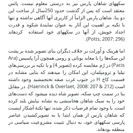
سکه­های شاهان پارس نیز به درستی معلوم نیست. پاتس
معتقد است که پس از گذشت حدود 250­سال از ساخت این
دو بنا، شاهان پارس الزاماً از کاربری آنها آگاهی نداشته و تنها
با تکیه بر اهمیت این آثار به عنوان نمایندۀ شکوه و قدرت
اجداد خویش، از آنها در سکه­های خود استفاده کرده­اند
(Potts, 2007: 296).
اما هرینک و اُورلت بر خلاف دیگران بنای تصویر شده بر پشت
این سکه‌ها را با معابد یونانی و رومی همچون آرا­ پاسیس (Ara
Pacis) در رُم مقایسه کرده (تصویر 4)­ و با تکیه بر بررسی‌های
تیلیا و ترومپلمان، این امکان را می­دهند که بنایی مشابه در
قسمت کاخ H در جنوب غرب صفه تخت­جمشید وجود داشته
است (Haerinck & Overlaet, 2008: 207 & 212). در مقابل
بنا در سمت چپ سکه، تصویر شاه دیده می­شود که دست‌های
خود را به سبک شاهان هخامنشی به نشانه نیایش بلند کرده
است. با وجود تمام فرضیات ذکر شده، تنها نکتۀ آشکار اینست
که شاهان پارس از همان ابتدا با به تصویرکشیدن عناصر
پارسی سکه­های خود، به دنبال تثبیت مشروعیت سیاسی در
منطقه بوده­اند.