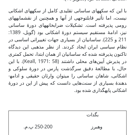
با این که سکه­های ساسانی تقلیدی کامل از سکه­های اشکانی
نیست، اما تأثیر قابل­توجهی از آ‌نها و همچنین از نقش­مایه­های
رومی پذیرفته است. تشکیلات ضرابخانه­های دورۀ ساسانی
نیز، ادامۀ مستقیم سیستم دورۀ اشکانی بود (گوبل، 1389:
211 و 225). ساسانیان از بسیاری جهات تغییراتی اساسی در
نظام سیاسی ایران ایجاد کردند. از نظر مذهبی این دیدگاه
تاکنون پذیرفته شده که ساسانیان از همان ابتدا، تحمل کمتری
در پذیرش آیین‌های محلی داشتند (Keall, 1971: 58). با این
حال، با مطالعۀ دقیق سرگذشت پارس در دورۀ سلوکی و
اشکانی، شاهان ساسانی را می­توان وارثان حقیقی و ادامه­
دهندۀ بسیاری از سنت‌هایی دانست که پیش از این در دورۀ
اشکانی پایه­گذاری شده بود.
بگدات
وهبرز
250-200 پ.م.