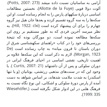
آرامی به ساسانیان نسبت داده می­شد (Potts, 2007: 273).
اَلوت دولا فویی (Allotte de la Fuye)، نخستین مطالعات
اساسی دربارۀ سکه­های پارس را به انجام رسانده است. او این
سکه‌ها را به سه گروه تقسیم کرده و بعدها جان هیل نیز گروه
چهارم را برای آن پیشنهاد کرده است (Hill, 1922: clxi). به
نظر می­رسد آخرین فردی که به طور مستقیم بر روی این
سکه‌ها مطالعه نموده است، دو مورگان بوده که نتیجۀ
بررسی‌های خود را در کتاب «راهنمای سکه­شناسی شرق از
دوران باستان تا قرون میانه» به چاپ رسانده است (De
Morgan, 1923). لازم به ذکر است که این سکه‌ها علاوه بر
اهمیت تاریخی، نقشی اساسی در احیای فرهنگ ایرانی در
دوران سلوکی و پس از آن داشته­­اند (Curtis, 2007: 21 ). با
وجود این که در سنت‌های مذهبی زرتشتی، یونانیان (و یا تنها
اسکندر) به شدت ملامت شده­اند، بر اساس شواهد به­ دست
آمده از پارس دورۀ سلوکی و اشکانی، این نوع نگاه نسبت به
فرهنگ هلنی در این ادوار شکل نگرفته است (Wiesehöfer,
1999: 335).