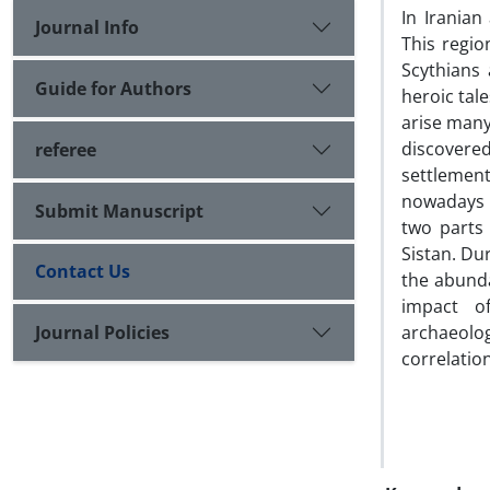
In Iranian
Journal Info
This regio
Scythians 
Guide for Authors
heroic tal
arise many
discovere
referee
settlement
nowadays r
Submit Manuscript
two parts
Sistan. Du
Contact Us
the abunda
impact o
Journal Policies
archaeolog
correlatio