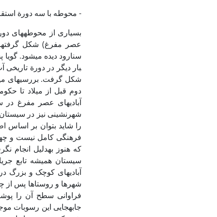
- محوطه با سه دورة استق
بسیاری از محوطه­های دور
عصر مفرغ) شکل گرفته­ان
بار دیگر در دورة تاریخی آب
شکل گرفت. بررسی‏های مید
آبادی‏های عصر مفرغ در 
شهرنشینی نیز در سیستان ا
را شاید بتوان بر اساس اط
فرهنگی کامل نیست و چه­بس
که هنوز به­دلیل انجام نگر
سیستان همیشه تابع جریان
آبادی‏های کوچک و بزرگ در 
شهرها و روستاها پس از چ