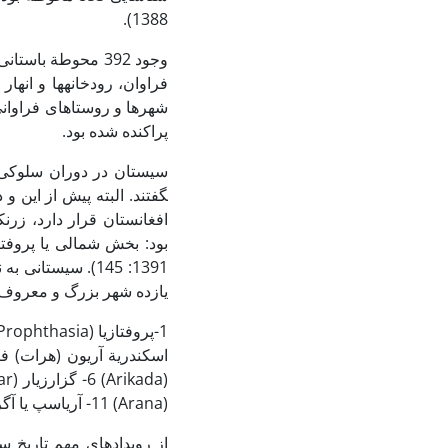
1388).
فراوان، رودخانه­ها و انه
شهرها و روستاهای فراوانی 
پراکنده شده بود.
گفتند. البته پیش از این 
بود: بخش شمالی یا پروفت
1391: 145). سیست
یازده شهر بزرگ و معروف 
(Arana) 11- آریاسپ یا آگریاسپ (Ariasps/Agriaspa) (سیستانی، 1344: 694-695).
از رویدادهای مهم تاریخ س