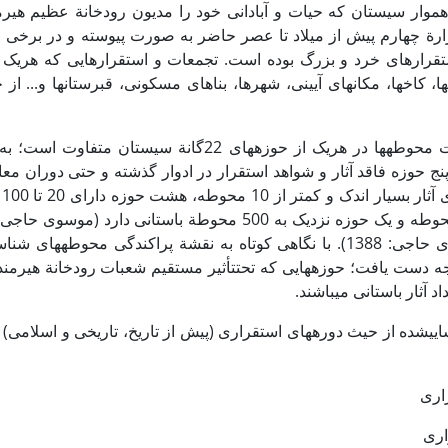
 هموار سیستان که حیات و آبادانی خود را مدیون رودخانة عظیم هیر
ارة چهارم پیش از میلاد تا عصر حاضر به صورت پیوسته و در برخی مو
تقرارهای خرد و بزرگ بوده است. تجمعات و استقرارهایی که هریک آ
ه­ها، کاخ­ها، مکان­های آیینی، شهرها، بناهای مسکونی، قبرستان­ها و... از 
چگونگی پراکندگی و کمیت محوطه­ها در هریک از حوزه­های 22گانة سیستان
نج حوزه فاقد آثار و شواهد استقرار در ادوار گذشته و حتی دوران معا
از
حوزه دارای 200 تا 300 محوطه و یک حوزه نزدیک به 500 محوطة باستانی دارد 
1386؛ مهرآفرین و موسوی حاجی: 1388). با نگاهی کوتاه به نقشة پراکندگی محوطه­ه
د آثار باستانی می­باشند.
یی­شده از حیث دوره­های استقراری (پیش از تاریخ، تاریخی و اسلامی) 
اری
اری