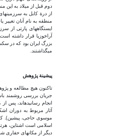
از درة کابل به سرزمین­ها
منطقه به نام آنان تغییر 
ایستگاه­های پارتی از سر
بزرگ ایران بود که در سکست
می­گذاشتند.
پیشینة پژوهش
تاکنون هیچ مطالعه­ و پژ
جریان بررسی روشمند باست
انجام رسانیده­اند، پس از
آثار مربوط به دوران اش
موسوی حاجی، پیشین). کاخ
اسلامی است اشتاین، هرتس
دیگر از مکان­های حفاری شده در 