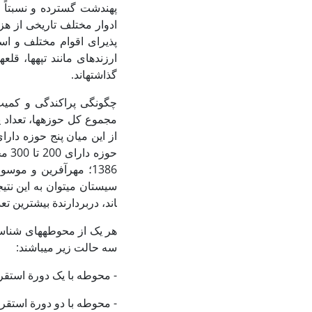
پهن­دشت گسترده و نسبتاً
ادوار مختلف تاریخی از هز
پذیرای اقوام مختلف و اس
ارزنده­ای مانند تپه­ها، قلع
گذاشته­اند.
مجموع کل حوزه­ها، تعداد پ
اند، دربردارندة بیشترین تعدا
هر یک از محوطه­های شناسا
سه حالت زیر می­باشند:
- محوطه با یک دورة استقر
- محوطه با دو دورة استقر