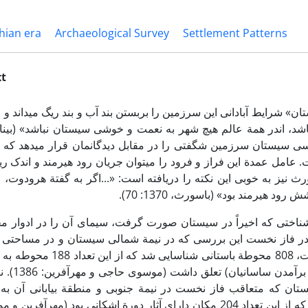
hian era
Archaeological Survey
Settlement Patterns
xt
تان­» شرایط آبادانی این سرزمین را بربستن بند آب و بند ریگ می­داند
اسی سیستان سرزمین شگفتی را در مقابل دیدگانمان قرار می­دهد که د
. عامل عمدة این فراز و فرود را می­توان جریان رود هیرمند و اندک ریز
ورث نیز به خوبی این نکته را دریافته است: «...اگر به گفتة هرودو
 هیرمند بود» (باسورث، 1370: 70).
­شناختی که اخیراً در سیستان صورت گرفت، سیمای آن را در ادوار م
کیلومتر مربع صورت گرفت، 808 محوطة باستانی شن
(سدة سوم قبل از می
تان که متعاقب فاز نخست در نیمة جنوبی و منطقة بیابانی آن به 
شناسایی 853 محوطه بود که از این تعداد 204 مکان دارای آثار دورة اشکانی بود (مه