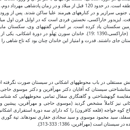
دوم قبل از میلاد به این منطقه است. در حدود 120 قبل از میلاد و در زمان پادشاهی م
ی جنوبی سرازیر و در کناره­های هیرمند علیا ساکن شدند. پس از ورود
یافت. ایزیدور خاراکسی، نخستین فردی است که در اوایل قرن اول میل
زمین سکستان یاد کرده است. بر اساس گفته­های وی، سکستان مابین
آراخوزیا قرار داشته است (خاراکسی،1390 :­19). خاندان سورن پَهلَو در دورة اشکان
ان جای داشتند. قدرت و امتیاز این خاندان چنان بود که تاج شاهی را 
وهش مستقلی در باب محوطه­های اشکانی در سیستان صورت نگرفته اس
ان­شناختی سیستان که آقایان دکتر مهرآفرین و دکتر موسوی حاجی د
 مقایسة گونه­شناختی و گاهنگاری سفال تمامی محوطه­هایی که شناسایی­
کانی نیز کاملاً مشخص گردید (موسوی حاجی و مهرآفرین، پیشین و 
 کوه خواجه (قلعه کافرون) را که دارای سه دورة استقراری اشکان
فلد، سید محمود موسوی و سید سجادی حفاری نموده­اند. تپة گوری­ ک
سیستان است (مهرآفرین، 1386: 333-313).