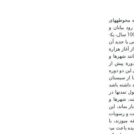
ه محوطه­های
د بیابان و
سنارود دیده می­شود. گویا پس از خشک شدن رود بیابان در عصر مفرغ و پس از گذشت بیش از 1000 سال، یک­
ی یا جدید آن
 آغاز هزارة
استقرار ثابتی مانند شهرها و
ورة پیش از
این دو دوره
ا از سیستان
 داشته باشد
ل تمدن‏ها در
شد، شهرها و
ز بماند، این
ست و رسوبات
ت در این منطقه می‏وزند، با
جا‏به‏جایی این رسوبات موجب انباشته شدن انهار و در نتیجه هموار شدن بستر آنها می‏گردند. این پدیده باعث می­