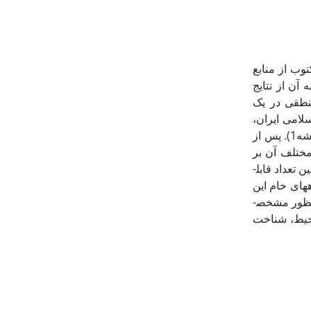
وب از منابع
آن از نتایج
منطقی در یک
لامی ایران،
سیستان را به 22 حوزة جغرافیایی تقسیم و از هر حوزه یک نقشه 50000/1 تهیه نموده است (نقشه1). پس از
مختلف آن بر
اساس آثار و شواهد باستان­شناختی مشخص گردید (مهرآفرین و موسوی حاجی: 1388) که در این بین تعداد قابل­
­های خام این
بررسی، به متغیرهایی مانند چگونگی پراکنش و توزیع محوطه­ها، رتبه­بندی آنها بر اساس ابعاد به­منظور مشخص­
حیط، شناخت