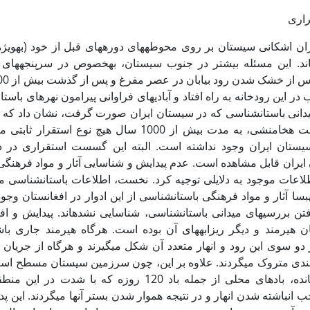
راری
ان اشکانی سیستان بر روی محوطه­های دوره­های قبل از خود (به­ویژ
د. این مسئله بیشتر در جنوب سیستان، به­خصوص در سرپنجه­های رو
 در این رودخانه به راه افتاد و آبادی­های فراوانی پیرامون نهرهای باستان
انی باستان‏شناسی که در سیستان ایران صورت گرفت، نشان داد که از
دوم قبل از میلاد تا حکومت هخامنشی، به مدت بیش از 1000 سال هیچ نوع 
سیستان ایران وجود نداشته است. البته این گسست استقراری در د
یران قابل مشاهده است. عدم پیدایش و شناسایی آثار و مواد فرهنگی 
لاعات موجود به دلایلی توجیه کرد. نخست، اطلاعات باستان‏شناسی م
ا آثار و مواد فرهنگی باستان‏شناسی از این ادوار در افغانستان وجود
فتن بررسی‏های میدانی باستان­شناسی، شناسایی نشده‏اند. پیدایش و افو
 هیرمند و دیگر ریزابه‏های آن بوده است. هرگاه هیرمند جاری با
دو سوی این رود و انهار متعدد آن شکل می‏گیرند و هرگاه از جریان با
ندی متروک می‏گردند. علاوه بر این، چون سرزمین سیستان مسطح ا
فراوانی سطح آن را پوشانده، بادهای محلی از جمله باد 120 روزه که با شد