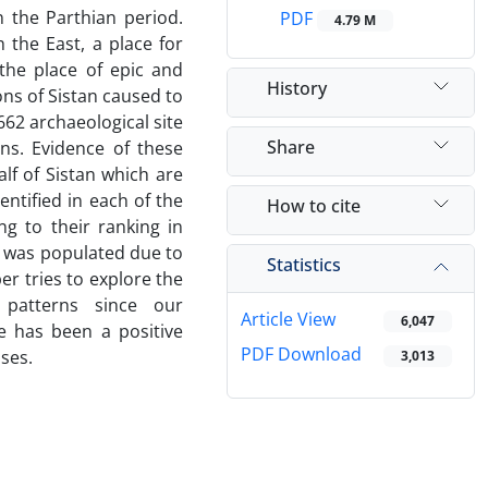
n the Parthian period.
PDF
4.79 M
 the East, a place for
the place of epic and
History
ons of Sistan caused to
662 archaeological site
Share
ns. Evidence of these
lf of Sistan which are
ntified in each of the
How to cite
g to their ranking in
it was populated due to
Statistics
r tries to explore the
 patterns since our
Article View
6,047
e has been a positive
PDF Download
ses.
3,013