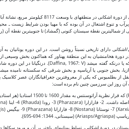
وجود 392 محوطة باستانی از دورة اشکانی در منطقه­ای با وسعت 8117 
ار پرآب و تنوع اشتغال در آن بوده که با مهیا بودن شرایط زیست­ ـ م
از شمالی­ترین نقطة سیستان کنونی (گمشاد) تا جنوبی­ترین نقطة آن (ر
و در دورة هخامنشیان به این منطقة پهناور که هم­اکنون بخش وسیعی از
افغانستان قرار دارد، زرنکه یا درنکه گفته می­شد (Daffina, 1967: V). 
ازیا، بخش جنوبی یا آریاسپه و بخش شرقی که سکستانه نامیده می­شد
انی به نقل از بطلمیوس که یکی از معروف­ترین جغرافیانگاران عصر کلاسیک ی
آن روز این سرزمین چنین نام برده است:
یستان در دورة اشکانی، تسلط یونانی­های باختر بر آن و ورود سکاها د