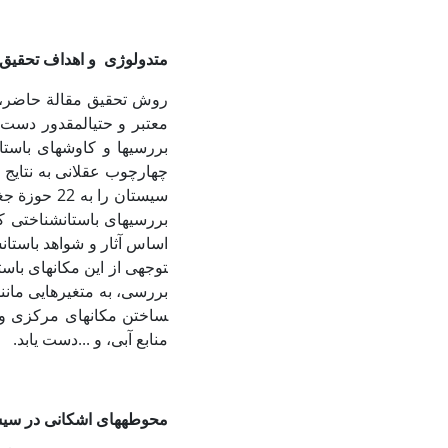
متدولوژی و اهداف تحقیق
روش تحقیق مقالة حاضر، ا
معتبر و حتی­المقدور دست 
بررسی­ها و کاوش­های باست
چهارچوب عقلانی به نتایج
بررسی­های باستان­شناختی
توجهی از این مکان­های باست
ساختن مکان­های مرکزی و
منابع آبی، و ...دست یابد.
محوطه­های اشکانی در سی