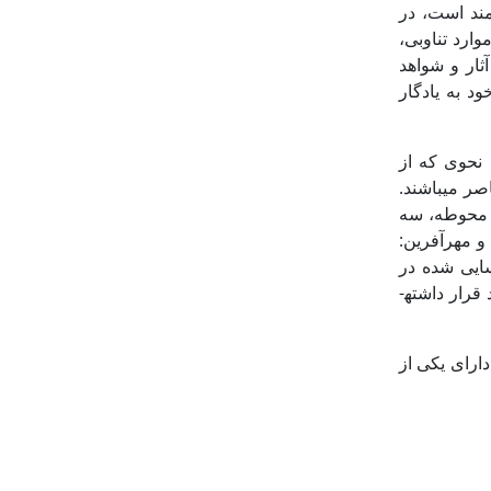
مند است، در
ارد تناوبی،
ثار و شواهد
خود به یادگار
 متفاوت است؛ به نحوی که از
صر می­باشند.
 این میان پنج حوزه دارای آثار بسیار اندک و کمتر از 10 محوطه، هشت حوزه دارای 20 تا 100 محوطه، سه
(موسوی حاجی و مهرآفرین:
ای شناسایی شده در
سیستان می­توان به این نتیجه دست یافت؛ حوزه­هایی که تحت­تأثیر مستقیم شعبات رودخانة هیرمند قرار داشته­
دارای یکی از