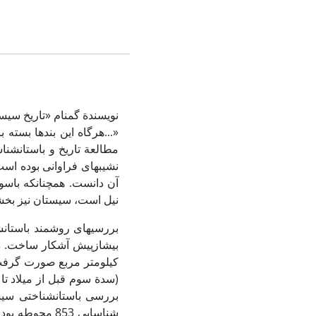
نویسندة گمنام «­تاریخ سیس
مطالعة تاریخ و باستان­شن
نشیب­های فراوانی بوده است
آن دانست. هم­چنان­که باس
نیل است، سیستان نیز بخشش رود
بررسی­های روشمند باستان
بررسی باستان­شناختی سیس