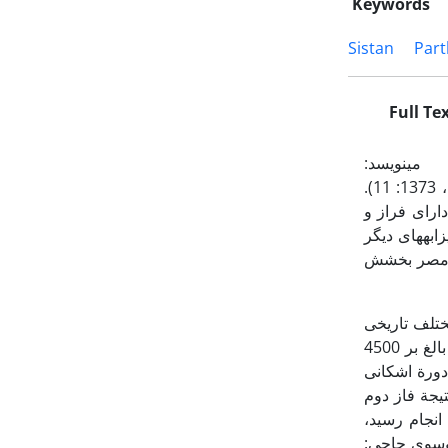
Keywords
Sistan
Part
Full Te
 و می­نویسد:
«...­هرگاه این بندها بسته باشد، اندر همة عالم هیچ شهر به نعمت و خوشی سیستان نباشد» (بی­نا، 1373: 11).
ارای فراز و
ابه­های دیگر
ت، مصر بخشش
ختلف تاریخی
بیش­از­پیش آشکار ساخت. در فاز نخست این بررسی که در نیمة شمالی سیستان و در مساحتی بالغ بر 4500
اسایی شد که از این تعداد 188 محوطه به دورة اشکانی
لاد تا برآمدن ساسانیان) تعلق داشت (موسوی حاجی و مهرآفرین: 1386). نتیجة فاز دوم
انجام رسید،
رآفرین و موسوی حاجی: