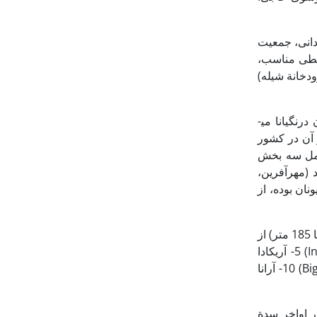
کیلومتر مربع، نشانة آبادانی، جمعیت
حیطی مناسب،
ودخانة شیله)
سیستان در دوران سلوکی/اشکانی دارای تاریخی نسبتاً روشن است. در این دوره یونانیان به آن درنگیانا می­
 آن در کشور
درنگیانا در این دوره شامل سه بخش
 (مهرآفرین،
ونان بوده، از
1-پروفتازیا (Prophthasia) که قرار نظریة آراتوسنتس به مقدار 1600 تا 1500 استادیا (هر استادیا 185 متر) از
اسکندریة آریون (هرات) فاصله داشت. 2- فارازارا (Pharazara) 3- رودا (Rhauda) 4- اینا (Inna) 5- آریکادا
(Arikada) 6- گزارزیار (Xarxiar) 7- نوستانا (Nostana) 8- فارازانا (Pharazana) 9- بی­گیس (Bigis) 10- آرانا
ر اواخر سدة