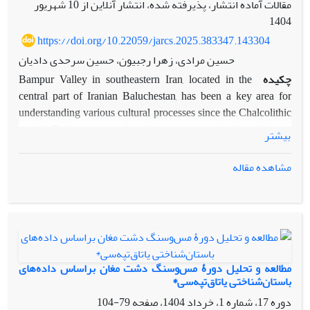
مقالات آماده انتشار، پذیرفته شده، انتشار آنلاین از
10 شهریور
1404
https://doi.org/10.22059/jarcs.2025.383347.143304
حسین مرادی، زهرا رجبیون، حسین سرحدی دادیان
چکیده
Bampur Valley in southeastern Iran, located in the
central part of Iranian Baluchestan, has been a key area for
understanding various cultural processes since the Chalcolithic
period. To better comprehend these processes in the prehistoric
بیشتر
era, the present article focuses on site size hierarchy, based on
data related to the Yahya VA/Aliabad Period, around 4500-
مشاهده مقاله
3900 B.C., collected from 41 sites during a survey conducted in
2009. The surveyed area spans more than 300 square
kilometers along the Bampur River. The area of each site was
estimated using GPS mapping, and SPSS analysis helped us
classify the site sizes. Consequently, a three-level classification
proved more acceptable than others, which includes: 1) sites less
مطالعه و تحلیل دورۀ مس‌و‌سنگ دشت مغان براساس داده‌های
than 3 hectares, comprising 31 sites; 2) sites between 3-7
باستان‌شناختی یاتاق‌تپه‌سی*
hectares, consisting of 7 sites; and 3) sites larger than 7 hectares,
دوره 17، شماره 1، خرداد 1404، صفحه
79-104