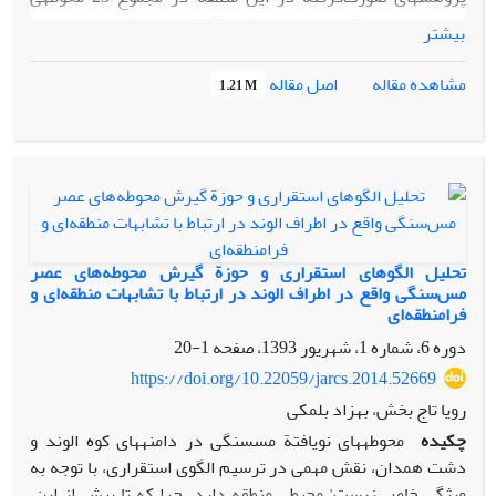
دوران مس­وسنگی مورد مطالعه قرار گرفت. وجود دوره­های مس­
بیشتر
وسنگی قدیم تا جدید در بین محوطه­ها حاکی از استمرار فرهنگی
این دشت و پاسخی به مهاجرت­های صورت‌گرفته از سمت دشت­های
اصل مقاله
مشاهده مقاله
1.21 M
غربی­تر و ظرفیت طبیعی این منطقه برای جای‌گیری سکونتگاه­های
انسانی در طول هزاره­ی پنجم تا سوم قبل از میلاد بوده است. از
سوی دیگر داده­ها، نشان می­دهد که حوضه­ی شرقی رودخانه­ی
گاماسیاب در منطقه­ی زاگرس مرکزی با ویژگی­های طبیعی خاص و
کوه­های بلند، دشت­های مسطح و دره‌های متعدد، از دیرباز
موردتوجه و سکونت جوامع باستانی بوده ‌است. این مقاله با معرفی
و تحلیل داده­های باستان­شناختی دشت هرسین در دوران مس­
تحلیل الگوهای استقراری و حوزة گیرش محوطه‌‌های عصر
وسنگی به تحلیل تحولات فرهنگی این دشت در طول دوهزار و
مس‌سنگی واقع در اطراف الوند در ارتباط با تشابهات منطقه‌ای و
فرامنطقه‌ای
پانصد سال می‌پردازد.
دوره 6، شماره 1، شهریور 1393، صفحه
1-20
https://doi.org/10.22059/jarcs.2014.52669
رویا تاج بخش، بهزاد بلمکی
چکیده
محوطه­های نویافتة مس­سنگی در دامنه­های کوه الوند و
دشت همدان، نقش مهمی در ترسیم الگوی استقراری، با توجه به
ویژگی‌ خاص زیست' محیطی منطقه دارد. چرا که تا پیش از این،