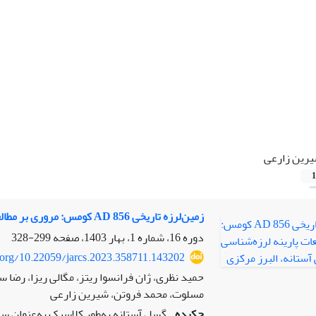
رین زارعی
1
زمین‌لرزه تاریخی 856 AD کومس: مروری بر مطالعات پارینه لرزه‌شناسی سامانه گسلی آستانه، البرز مرکزی
دوره 16، شماره 1، بهار 1403، صفحه
299-328
i.org/10.22059/jarcs.2023.358711.143202
حمید نظری، ژان فرانسوا ریتز، مگالی ریزا، رض
مسلوت، محمد فروتن، شیرین زارعی
چکیده
گسل آستانه به‌طور کلاسیک به‌عنوان سر