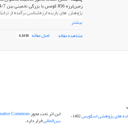
تعیین بزرگای لرزه­ های گذشته و دوره بازگشت آنه
بیشتر
و
اصل مقاله
مشاهده مقاله
4.34 M
سال و 140 ± 0
رخداد تاریخی کومس است. توزیع رخدادهای گذش
بازگشت میانه 230 ± 1800 سال است
این اثر تحت مجوز
 داده های پژوهشی اسکوپس
1402-
بین‌المللی
قرار دارد.