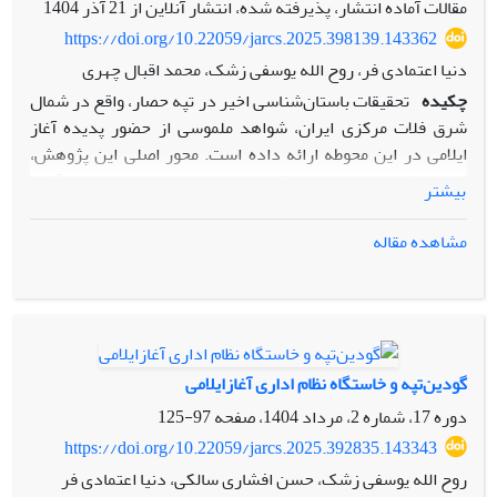
مقالات آماده انتشار، پذیرفته شده، انتشار آنلاین از
21 آذر 1404
https://doi.org/10.22059/jarcs.2025.398139.143362
دنیا اعتمادی فر، روح الله یوسفی زشک، محمد اقبال چهری
چکیده
تحقیقات باستان‌شناسی اخیر در تپه حصار، واقع در شمال
شرق فلات مرکزی ایران، شواهد ملموسی از حضور پدیده آغاز
ایلامی در این محوطه ارائه داده است. محور اصلی این پژوهش،
تحلیل تطبیقی سفال های خاکستری و مهر استوانه‌ای به‌دست‌آمده
بیشتر
از لایه‌های دوره حصار II (نیمه دوم هزاره چهارم پیش از میلاد) با
نمونه‌های شناخته شده از سایر محوطه های آغاز ایلامی است.
مشاهده مقاله
یافته‌ها نشان می‌دهد که سفال‌های خاکستری حصار، از حیث
ترکیب خمیر، شیوه پخت، فرم و تزئینات، شباهت‌های روشنی با
نمونه‌های استاندارد آغاز ایلامی تپه سفالین پیشوا دارند. تحلیل
مهرهای استوانه‌ای حصار، از منظر مواد، شیوه ساخت و بیان
تصویری، پیوندهای فرهنگی حصار با جنوب غرب ایران و نیز نقش
گودین‌تپه و خاستگاه نظام اداری آغازایلامی
آن در شبکه‌های مبادلاتی و هنری آغاز ایلامی را بازتاب می‌دهد.
دوره 17، شماره 2، مرداد 1404، صفحه
97-125
مجموعه شواهد مزبور، تپه حصار را نه صرفاً به عنوان یک نقطه
تماس‌، بلکه به مثابه حلقه‌ای فعال و نوآور در تعاملات فرهنگی
https://doi.org/10.22059/jarcs.2025.392835.143343
اواخر هزاره چهارم ق.م مطرح می‌سازد و ضرورت بازنگری در
روح الله یوسفی زشک، حسن افشاری سالکی، دنیا اعتمادی فر