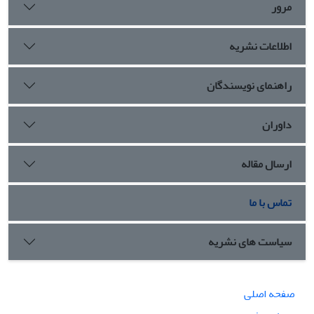
مرور
توزیع کالا نشان می‌دهد. از منظر زمانی، مواد فرهنگی گودین VI:1
حلقۀ اتصال میان شوش II و شوش III با عنوان مرحلۀ آغازین
اطلاعات نشریه
شکل‌گیری فرهنگ آغازایلامی (حدود ۳۵۰۰ تا ۳۲۰۰پ.م.) را پُر
می‌کند و گذار از لوح‌های صرفاً عددی به متون کامل آغازایلامی را
مستندسازی می‌کند. این مرحلۀ «شکل‌گیری فرهنگ آغازایلامی» با
راهنمای نویسندگان
نوآوری‌های اداری، تنوع فرهنگی، و گسترش تعاملات منطقه‌ای
تعریف می‌شود و نشان می‌دهد که شکل‌گیری این فرهنگ
داوران
هم‌زمان با تداوم فرهنگ اوروک/شوش II رخ داده است. مجموعۀ
این شواهد، گودین‌تپه را نَه یک پایگاه فرعی اوروکی، بلکه یک
ارسال مقاله
محور فعال بازرگانی برای کوچ‌نشینان آغازایلامی با نقش محوری در
تکامل سامانه‌های اداری تثبیت می‌کند.
تماس با ما
سیاست های نشریه
صفحه اصلی