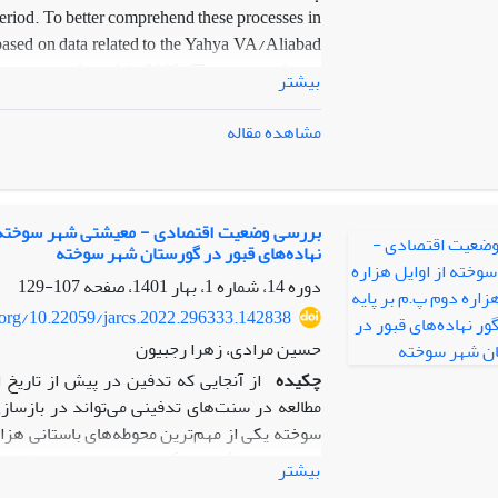
period. To better comprehend these processes in
y, based on data related to the Yahya VA/Aliabad
 survey conducted in 2009. The surveyed area
بیشتر
he area of each site was estimated using GPS
sequently, a three-level classification proved
مشاهده مقاله
tares, comprising 31 sites; 2) sites between 3-7
which includes only one site named Chah Hosseini,
covering more than 15 hectares.
بررسی وضعیت اقتصادی - معیشتی شهر سوخته از ا
نهاده‌های قبور در گورستان شهر سوخته
te size hierarchy, the relationship between site
ng SPSS. Consequently, the correlation between
دوره 14، شماره 1، بهار 1401، صفحه
107-129
y, this analysis demonstrates that examining
i.org/10.22059/jarcs.2022.296333.142838
distances and sizes is meaningful
حسین مرادی، زهرا رجبیون
چکیده
از آنجایی که تدفین در پیش از تاریخ 
مطالعه در سنت‌های تدفینی می‌تواند در بازسا
سوخته یکی از مهم‌ترین محوطه‌های باستانی هزا
به عنوان بزرگ‌ترین گورستان عصر مفرغ فلات ا
بیشتر
است. در این مقاله به مطالعه تغییر و تحولات 