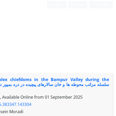
Login
Register
Persian
plex chiefdoms in the Bampur Valley during the
, Available Online from
01 September 2025
25.383347.143304
ssein Moradi