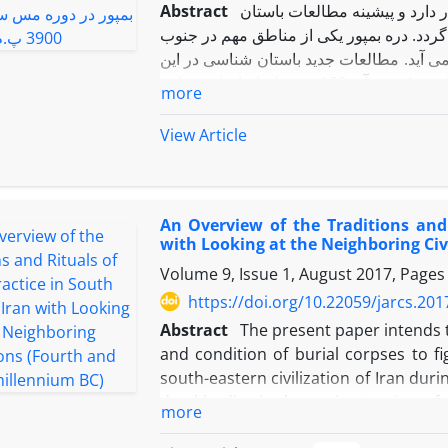
Abstract
 دارد و پیشینه مطالعات باستان
طقه باز می گردد. دره بمپور یکی از مناطق مهم در جنوب
ی آید. مطالعات جدید باستان شناسی در این
منطقه شامل بررسی فراگیر باستان شناسی آن در سال 1390 است که در آن 122 محوطه از ادوار مختلف
more
به دوران مس سنگی است که مهمترین محوطه آن تپه چاه
ک و بزرگ دیگر با اندازه های مختلف نیز شناسایی شد که وجه
View Article
اشتراک بیشتر آنها حضور سفالهای یحیی VA علاوه بر سفالهای محلی، سفال علی آباد و نوع میری کلات II است
از میگردد که این تاریخ گزاری بر اساس مطالعات جدید باستان
 است. محوطه های مس سنگی شناسایی شده
An Overview of the Traditions and 
رخی پیچیدگی های تصمیم سازی در این جوامع
with Looking at the Neighboring Civ
محوطه ها با استفاده از نرم افزار آماری SPSS به سه گروه تقسیم شدند و سپس با استفاده از سایر روشهای
Volume 9, Issue 1, August 2017, Page
اط معنا داری میان اندازه محوطه ها و سلسع
مراتب آنها را نشان میداد.
https://doi.org/10.22059/jarcs.201
Abstract
The present paper intends t
For a better understanding of the var
and condition of burial corpses to f
relationship between site size and t
south-eastern civilization of Iran duri
using SPSS. Consequently, the corr
dead bodies in the ancient region of s
more
regression tests. Ultimately, this ana
the limited number of excavated ceme
meaningful.