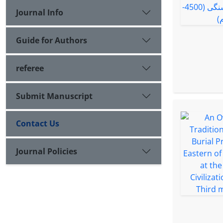
Journal Info
Guide for Authors
referee
Submit Manuscript
Contact Us
Journal Policies