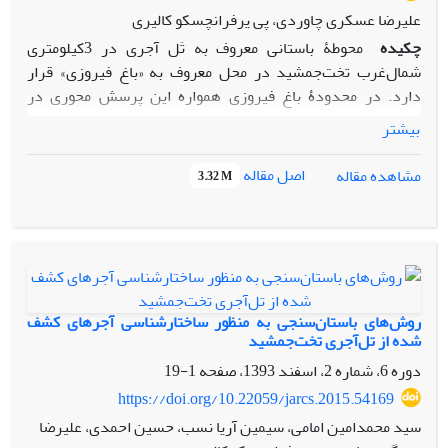
علیرضا عسکری چاوردی، پی یرفرانچسکو کالیری
چکیده
محوطۀ باستانی معروف به تَل آجری در 3کیلومتری
شمال‌غرب تخت‌جمشید در محل معروف به «باغ فیروزی» قرار
دارد. در محدودۀ باغ فیروزی همواره این پرسش محوری در
پژوهش‌های باستان‌شناسی هخامنشی مطرح بوده که کارکرد
بیشتر
بناهای واقع‌در این مکان چه بوده است؟ درنتیجۀ 13فصل کاوش
باستان‌شناسی هیأت مشترک ایرانی-ایتالیایی (1402 -
اصل مقاله
مشاهده مقاله
3.32 M
1390ه‍.ش.) در چارچوب پروژۀ «از کاخ تا شهر» چشم‌اندازی نو در
بخش فیروزی گشوده شد. این افق تازه، کشف دروازه‌ای در
پردیس پارسه، به شکل ساختمانی با جهت شمال‌غرب-
جنوب‌شرقی است که حدود 20درجه از محور شرقی-غربی به‌طرف
شمال انحراف دارد، با ابعاد 06/29×07/39متر با یک راهرو و اتاق
مرکزی بین دو دیوار ستبر که هرکدم به عرض 47/10متر است.
روش‌های باستان‌سنجی به منظور ساختارشناسی آجرهای کشف
دسترسی به این اتاق ازطریق دو راهرو امکان‌پذیر بوده است. با
شده از تل‌آجری تخت‌جمشید
کشف کتیبه‌های میخی بابلی و ایلامی و باتوجه به کارکرد بنا
دوره 6، شماره 2، اسفند 1393، صفحه
1-19
مشخص شده که این بنا دروازۀ یادمانی بوده است. این دروازۀ
https://doi.org/10.22059/jarcs.2015.54169
باشکوه در مقیاس وسیع‌تری طرح دروازۀ معروف ایشتار (حدود
سید محمدامین امامی، سیمین آریا نسب، حسین احمدی، علیرضا
۵۸۰پ.‌م.) را تکرار می‌کند، که پیش ‌از ساخت تختگاه تخت‌جمشید